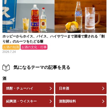
“お酒の達人” 吉田類×倉嶋紀和子が「下山後の一杯」を楽しむ噺
割
想いを語る
お店紹介
2026.5.1
2
気になるテーマの記事を見る
酒
焼酎・チューハイ
日本酒
紹興酒・ウイスキー
酒類調味料