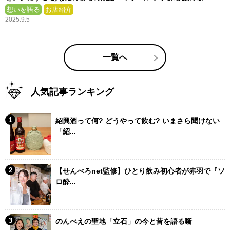
想いを語る
お店紹介
2025.9.5
一覧へ
人気記事ランキング
紹興酒って何? どうやって飲む? いまさら聞けない
「紹...
【せんべろnet監修】ひとり飲み初心者が赤羽で『ソ
ロ酔...
のんべえの聖地「立石」の今と昔を語る噺