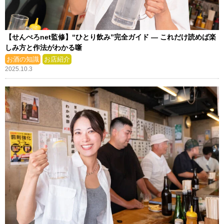
【せんべろnet監修】“ひとり飲み”完全ガイド ― これだけ読めば楽
しみ方と作法がわかる噺
お酒の知識
お店紹介
2025.10.3