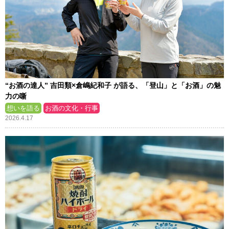
“お酒の達人” 吉田類×倉嶋紀和子 が語る、「登山」と「お酒」の魅
力の噺
想いを語る
お酒の文化・行事
2026.4.17