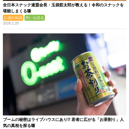
全日本スナック連盟会長・玉袋筋太郎が教える！令和のスナックを
堪能しまくる噺
お酒の知識
想いを語る
2026.2.20
ブームの秘密はライブハウスにあり⁉ 若者に広がる「お茶割り」人
気の真相を探る噺