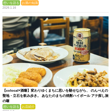
想いを語る
お酒の知識
2026.1.16
【colocal×酒噺】変わりゆくまちに思いを馳せながら、 のんべえの
聖地・立石を飲み歩き。 あなたのまちの焼酎ハイボール アテ探し旅
の噺
想いを語る
お店紹介