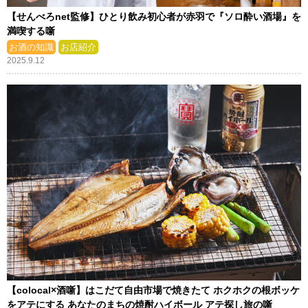
【せんべろnet監修】ひとり飲み初心者が赤羽で『ソロ酔い酒場』を
満喫する噺
お酒の知識
お店紹介
2025.9.12
【colocal×酒噺】はこだて自由市場で焼きたて ホクホクの根ボッケ
をアテにする あなたのまちの焼酎ハイボール アテ探し旅の噺