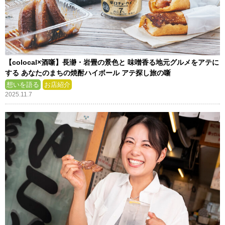
【colocal×酒噺】長瀞・岩畳の景色と 味噌香る地元グルメをアテに
する あなたのまちの焼酎ハイボール アテ探し旅の噺
想いを語る
お店紹介
2025.11.7