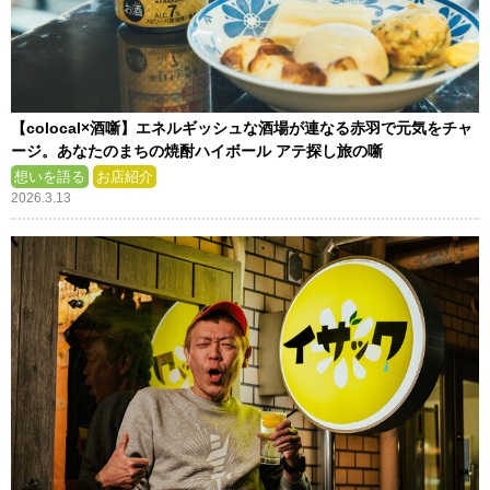
【colocal×酒噺】エネルギッシュな酒場が連なる赤羽で元気をチャ
ージ。あなたのまちの焼酎ハイボール アテ探し旅の噺
想いを語る
お店紹介
2026.3.13