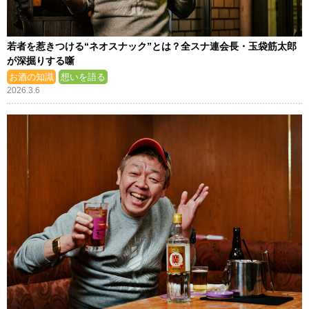
若者を惹きつける“ネオスナック”とは？全スナ連会長・玉袋筋太郎
が深掘りする噺
お酒の知識
想いを語る
2026.3.6