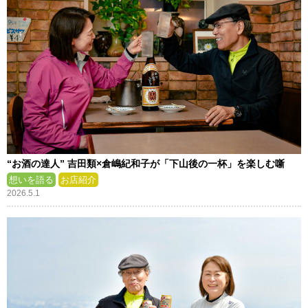
“お酒の達人” 吉田類×倉嶋紀和子が「下山後の一杯」を楽しむ噺
想いを語る
お店紹介
2026.5.1