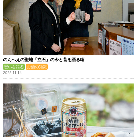
のんべえの聖地「立石」の今と昔を語る噺
想いを語る
お酒の知識
2025.11.14