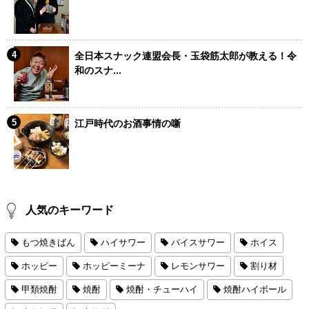
全日本スナック連盟会長・玉袋筋太郎が教える！令
和のスナ...
江戸時代のお酒事情の噺
人気のキーワード
もつ焼きばん
ハイサワー
バイスサワー
ホイス
ホッピー
ホッピーミーナ
レモンサワー
割り材
甲類焼酎
焼酎
焼酎・チューハイ
焼酎ハイボール