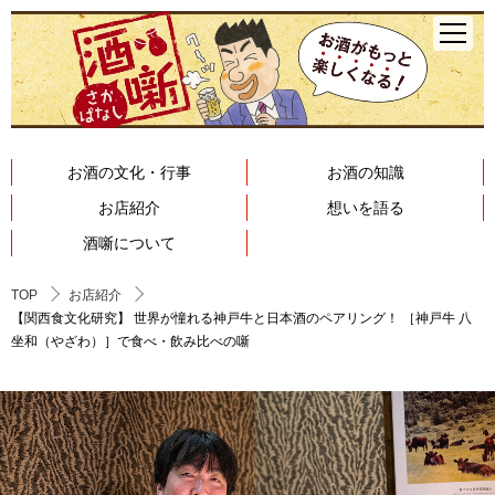
お酒の文化・行事
お酒の知識
お店紹介
想いを語る
酒噺について
TOP
お店紹介
【関西食文化研究】 世界が憧れる神戸牛と日本酒のペアリング！ ［神戸牛 八
坐和（やざわ）］で食べ・飲み比べの噺