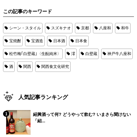
この記事のキーワード
シーン・スタイル
スズキナオ
京都
八座和
和牛
宝焼酎
宝酒造
日本酒
日本食
松竹梅｢白壁蔵｣〈生酛純米〉
澪
白壁蔵
神戸牛八座和
酒
関西
関西食文化研究
人気記事ランキング
紹興酒って何? どうやって飲む? いまさら聞けない
「紹...