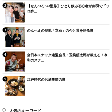
【せんべろnet監修】ひとり飲み初心者が赤羽で『ソ
ロ酔...
のんべえの聖地「立石」の今と昔を語る噺
全日本スナック連盟会長・玉袋筋太郎が教える！令
和のスナ...
江戸時代のお酒事情の噺
人気のキーワード