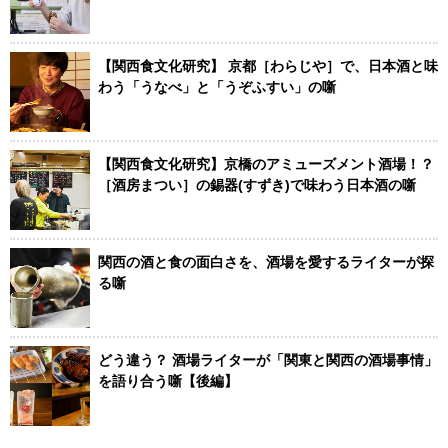
【関西食文化研究】 京都［わらじや］で、日本酒と味
わう「うなべ」と「うぞふすい」の噺
【関西食文化研究】京橋のアミューズメント酒場！？
［酒房まつい］の錫器(すずき)で味わう日本酒の噺
関西の酒と食の面白さを、酒場を愛するライターが探
る噺
どう違う？ 酒場ライターが「関東と関西の酒場事情」
を語り合う噺【後編】