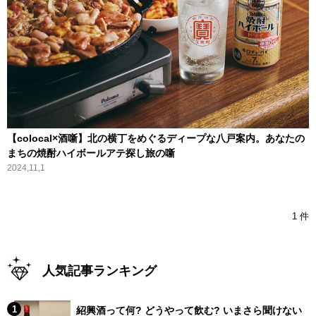
【colocal×酒噺】北の横丁をめぐるディープな八戸案内。あなたの
まちの焼酎ハイボールアテ探し旅の噺
2024,11,1
1 件
人気記事ランキング
紹興酒って何? どうやって飲む? いまさら聞けない