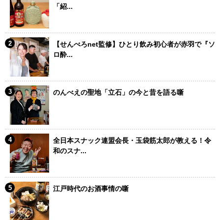
「紹...
【せんべろnet監修】ひとり飲み初心者が赤羽で『ソ
ロ酔...
のんべえの聖地「立石」の今と昔を語る噺
全日本スナック連盟会長・玉袋筋太郎が教える！令
和のスナ...
江戸時代のお酒事情の噺