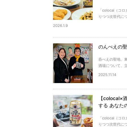
「colocal
りつつ次世代につ
2026.1.9
のんべえの
呑べえの聖地、
酒場について、立
2025.11.14
【coloc
する あなた
「colocal
りつつ次世代につ