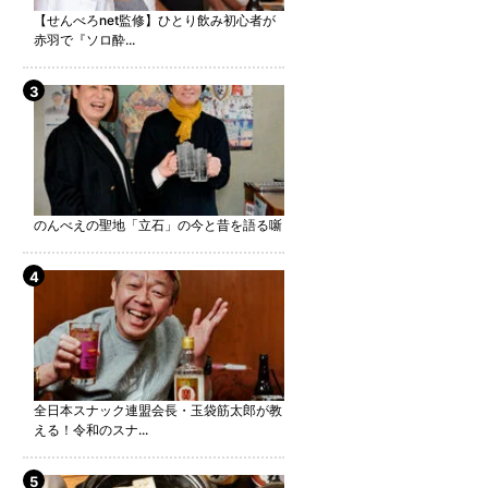
【せんべろnet監修】ひとり飲み初心者が
赤羽で『ソロ酔...
のんべえの聖地「立石」の今と昔を語る噺
全日本スナック連盟会長・玉袋筋太郎が教
える！令和のスナ...