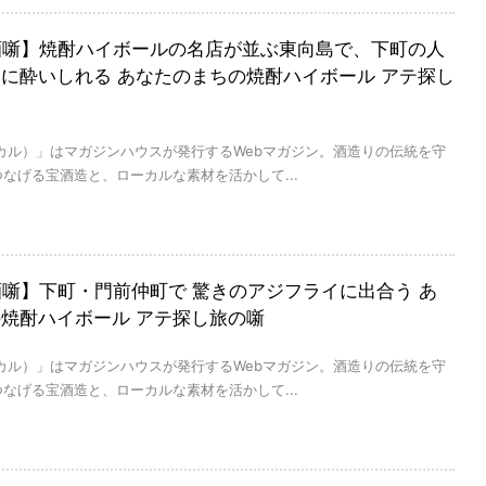
al×酒噺】焼酎ハイボールの名店が並ぶ東向島で、下町の人
に酔いしれる あなたのまちの焼酎ハイボール アテ探し
（コロカル）」はマガジンハウスが発行するWebマガジン。酒造りの伝統を守
なげる宝酒造と、ローカルな素材を活かして...
l×酒噺】下町・門前仲町で 驚きのアジフライに出合う あ
焼酎ハイボール アテ探し旅の噺
（コロカル）」はマガジンハウスが発行するWebマガジン。酒造りの伝統を守
なげる宝酒造と、ローカルな素材を活かして...