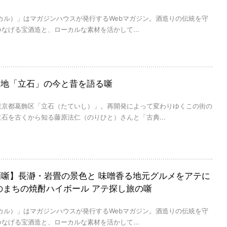
（コロカル）」はマガジンハウスが発行するWebマガジン。酒造りの伝統を守
なげる宝酒造と、ローカルな素材を活かして...
聖地「立石」の今と昔を語る噺
東京都葛飾区「立石（たていし）」。再開発によって変わりゆくこの街の
石を古くから知る藤原法仁（のりひと）さんと「古典...
al×酒噺】長瀞・岩畳の景色と 味噌香る地元グルメをアテに
のまちの焼酎ハイボール アテ探し旅の噺
（コロカル）」はマガジンハウスが発行するWebマガジン。酒造りの伝統を守
なげる宝酒造と、ローカルな素材を活かして...