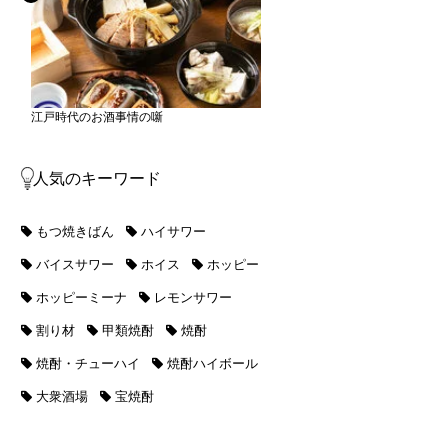
江戸時代のお酒事情の噺
人気のキーワード
もつ焼きばん
ハイサワー
バイスサワー
ホイス
ホッピー
ホッピーミーナ
レモンサワー
割り材
甲類焼酎
焼酎
焼酎・チューハイ
焼酎ハイボール
大衆酒場
宝焼酎