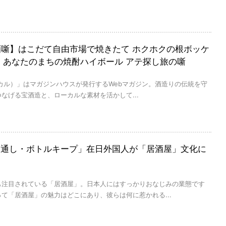
al×酒噺】はこだて自由市場で焼きたて ホクホクの根ボッケ
 あなたのまちの焼酎ハイボール アテ探し旅の噺
（コロカル）」はマガジンハウスが発行するWebマガジン。酒造りの伝統を守
なげる宝酒造と、ローカルな素材を活かして...
お通し・ボトルキープ」在日外国人が「居酒屋」文化に
も注目されている「居酒屋」。日本人にはすっかりおなじみの業態です
て「居酒屋」の魅力はどこにあり、彼らは何に惹かれる...