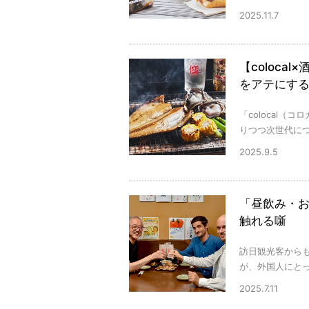
2025.11.7
【coloc
をアテにする
「colocal
りつつ次世代につ
2025.9.5
「昼飲み・
触れる噺
訪日観光客から
が、外国人にとっ
2025.7.11