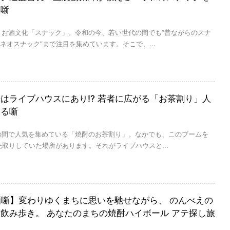
る噺
うお酒文化「スナック」。令和の今、若い世代の間でも“昔ながらのスナ
版ネオスナック”まで注目を集めています。そこで、...
はライブハウスにあり⁉ 若者に広がる「お茶割り」人
探る噺
の間で人気を集めている「焼酎のお茶割り」。なかでも、このブームを
先取りしていた場所があります。それがライブハウスと...
al×酒噺】変わりゆくまちに思いを馳せながら、 のんべえの
飲み歩き。 あなたのまちの焼酎ハイボール アテ探し旅