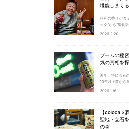
堪能しまく
昭和の香りが漂
ック”から“進化
2026.2.20
ブームの秘密
気の真相を
近年、特に若者
10年以上前から
2026.1.16
【coloc
聖地・立石を
の噺