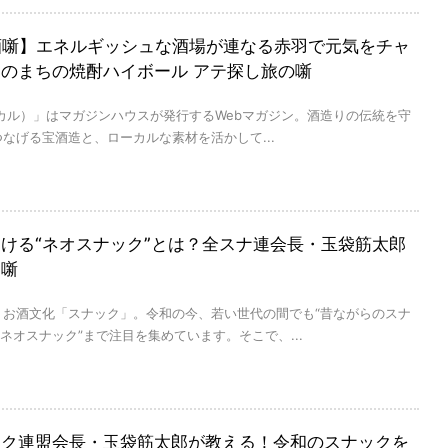
al×酒噺】エネルギッシュな酒場が連なる赤羽で元気をチャ
のまちの焼酎ハイボール アテ探し旅の噺
（コロカル）」はマガジンハウスが発行するWebマガジン。酒造りの伝統を守
なげる宝酒造と、ローカルな素材を活かして...
ける“ネオスナック”とは？全スナ連会長・玉袋筋太郎
る噺
うお酒文化「スナック」。令和の今、若い世代の間でも“昔ながらのスナ
版ネオスナック”まで注目を集めています。そこで、...
ック連盟会長・玉袋筋太郎が教える！令和のスナックを