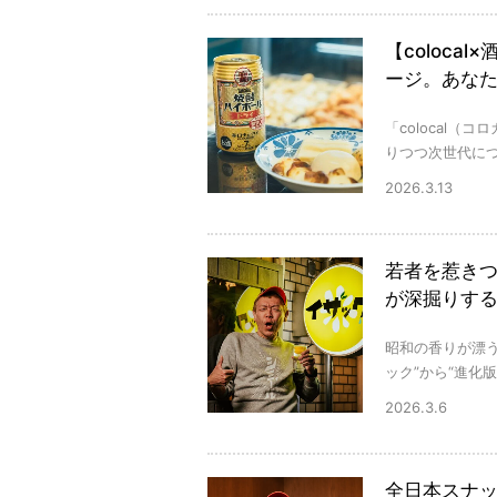
【coloc
ージ。あなた
「colocal
りつつ次世代につ
2026.3.13
若者を惹きつ
が深掘りす
昭和の香りが漂
ック”から“進化
2026.3.6
全日本スナ