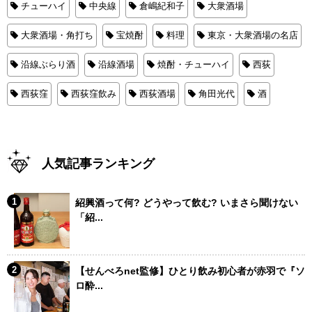
チューハイ
中央線
倉嶋紀和子
大衆酒場
大衆酒場・角打ち
宝焼酎
料理
東京・大衆酒場の名店
沿線ぶらり酒
沿線酒場
焼酎・チューハイ
西荻
西荻窪
西荻窪飲み
西荻酒場
角田光代
酒
人気記事ランキング
紹興酒って何? どうやって飲む? いまさら聞けない
「紹...
【せんべろnet監修】ひとり飲み初心者が赤羽で『ソ
ロ酔...