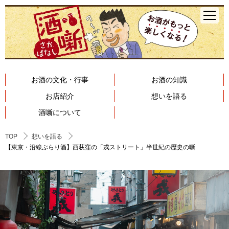
お酒の文化・行事
お酒の知識
お店紹介
想いを語る
酒噺について
TOP
想いを語る
【東京・沿線ぶらり酒】西荻窪の「戎ストリート」半世紀の歴史の噺