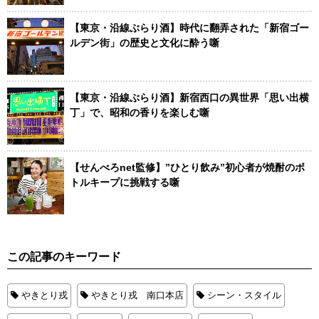
【東京・沿線ぶらり酒】時代に翻弄された「新宿ゴー
ルデン街」の歴史と文化に酔う噺
【東京・沿線ぶらり酒】新宿西口の異世界「思い出横
丁」で、昭和の香りを楽しむ噺
【せんべろnet監修】”ひとり飲み”初心者が焼酎のボ
トルキープに挑戦する噺
この記事のキーワード
やきとり戎
やきとり戎 南口本店
シーン・スタイル