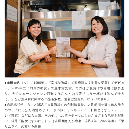
●角田光代（左）／1990年に『幸福な遊戯』で海燕新人文学賞を受賞してデビュ
ー。2005年に『対岸の彼女』で直木賞受賞。そのほか受賞作や著書は数多あ
り、夫でミュージシャンの河野丈洋さんとの共著『もう一杯だけ飲んで帰ろ
う。』など酒や食に関する作品も多数。近著は短篇集『ゆうべの食卓』
●倉嶋紀和子（右）／雑誌『古典酒場』の創刊編集長。大衆酒場を日々飲み歩き
つつ、「にっぽん酒処めぐり」（CS旅チャンネル）「二軒目どうする？」（テ
レビ東京）などにも出演。その他にもお酒をテーマにしたさまざまな活動を展開
中。俳号「酔女（すいにょ）」は吉田類さんが命名。令和4年（2022年度）「酒
サムライ」の称号を叙任