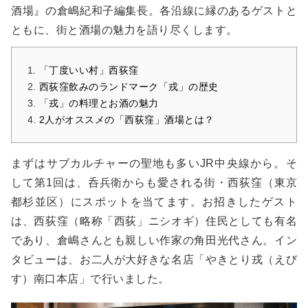
酒場』の倉嶋紀和子編集長。各沿線に縁のあるゲストと
ともに、街と酒場の魅力を語り尽くします。
「丁度いい村」西荻窪
西荻窪飲みのランドマーク「戎」の歴史
「戎」の料理とお酒の魅力
2人がオススメの「西荻窪」酒場とは？
まずはサブカルチャーの聖地も多いJR中央線から。そ
して第1回は、呑兵衛からも愛される街・西荻窪（東京
都杉並区）にスポットを当てます。お招きしたゲスト
は、西荻窪（略称「西荻」ニシオギ）住民としても有名
であり、倉嶋さんとも親しい作家の角田光代さん。イン
タビューは、お二人が大好きな名店「やきとり戎（えび
す）南口本店」で行いました。