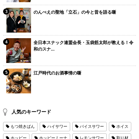
のんべえの聖地「立石」の今と昔を語る噺
全日本スナック連盟会長・玉袋筋太郎が教える！令
和のスナ...
江戸時代のお酒事情の噺
人気のキーワード
もつ焼きばん
ハイサワー
バイスサワー
ホイス
ホッピー
ホッピーミーナ
レモンサワー
割り材