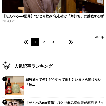
【せんべろnet監修】“ひとり飲み”初心者が「角打ち」に挑戦する噺
2024,1,26
207 件
…
1
2
3
人気記事ランキング
紹興酒って何? どうやって飲む? いまさら聞けない
「紹...
【せんべろnet監修】ひとり飲み初心者が赤羽で『ソ