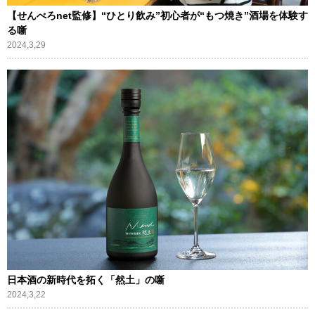
【せんべろnet監修】“ひとり飲み”初心者が“もつ焼き”酒場を体験す
る噺
2024,3,29
日本酒の新時代を拓く「然土」の噺
2024,3,22