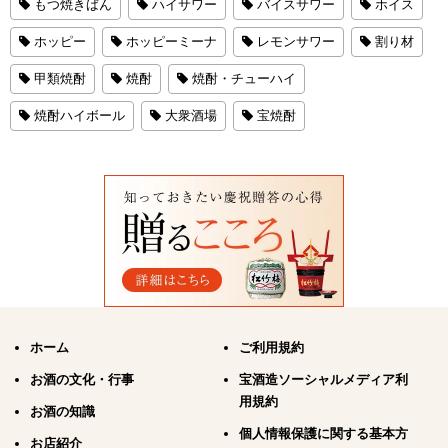
もつ焼きばん
ハイサワー
バイスサワー
ホイス
ホッピー
ホッピーミーナ
レモンサワー
割り材
甲類焼酎
焼酎
焼酎・チューハイ
焼酎ハイボール
大衆酒場
宝焼酎
ホーム
ご利用規約
お酒の文化・行事
宝酒造ソーシャルメディア利
用規約
お酒の知識
個人情報保護に関する基本方
お店紹介