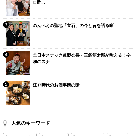
ロ酔...
のんべえの聖地「立石」の今と昔を語る噺
全日本スナック連盟会長・玉袋筋太郎が教える！令
和のスナ...
江戸時代のお酒事情の噺
人気のキーワード