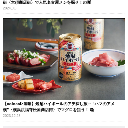
街〈大須商店街〉で人気名古屋メシを探せ！の噺
2024,3,8
【colocal×酒噺】焼酎ハイボールのアテ探し旅～ “ハマのアメ
横”〈横浜洪福寺松原商店街〉でマグロを狙う！ 噺
2023,12,28