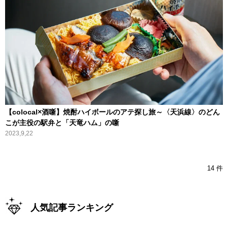
【colocal×酒噺】焼酎ハイボールのアテ探し旅～〈天浜線〉のどん
こが主役の駅弁と「天竜ハム」の噺
2023,9,22
14 件
人気記事ランキング