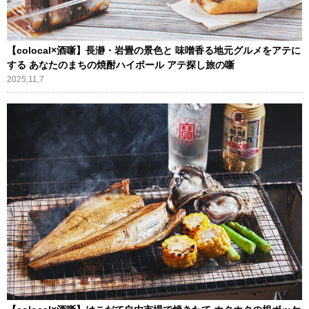
【colocal×酒噺】長瀞・岩畳の景色と 味噌香る地元グルメをアテに
する あなたのまちの焼酎ハイボール アテ探し旅の噺
2025,11,7