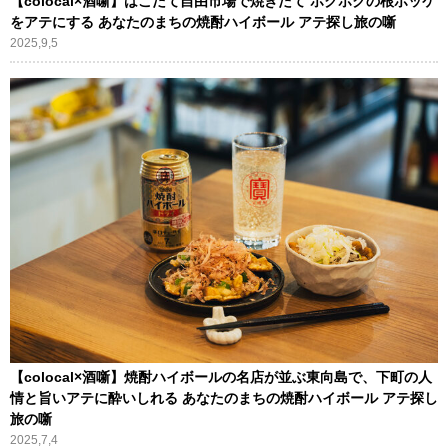
【colocal×酒噺】はこだて自由市場で焼きたて ホクホクの根ボッケ
をアテにする あなたのまちの焼酎ハイボール アテ探し旅の噺
2025,9,5
【colocal×酒噺】焼酎ハイボールの名店が並ぶ東向島で、下町の人
情と旨いアテに酔いしれる あなたのまちの焼酎ハイボール アテ探し
旅の噺
2025,7,4