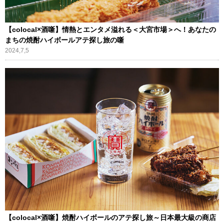
【colocal×酒噺】情熱とエンタメ溢れる＜大宮市場＞へ！あなたの
まちの焼酎ハイボールアテ探し旅の噺
2024,7,5
【colocal×酒噺】焼酎ハイボールのアテ探し旅～日本最大級の商店