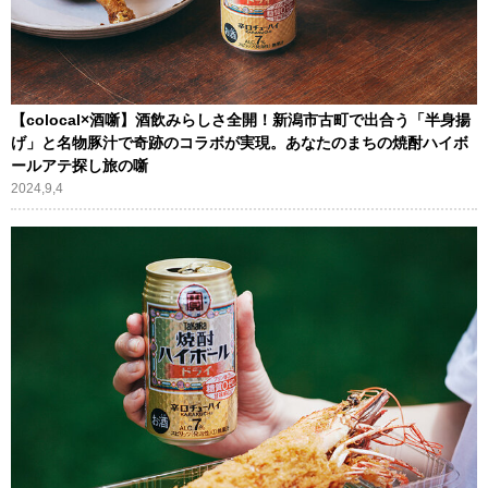
【colocal×酒噺】酒飲みらしさ全開！新潟市古町で出合う「半身揚
げ」と名物豚汁で奇跡のコラボが実現。あなたのまちの焼酎ハイボ
ールアテ探し旅の噺
2024,9,4