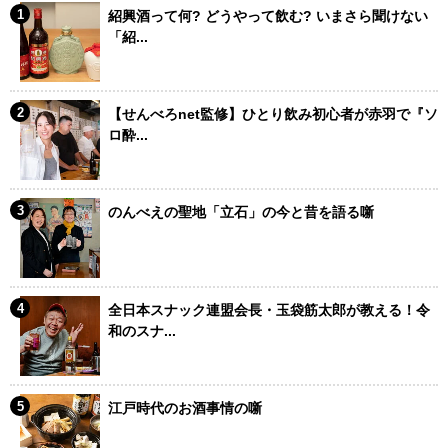
紹興酒って何? どうやって飲む? いまさら聞けない
「紹...
【せんべろnet監修】ひとり飲み初心者が赤羽で『ソ
ロ酔...
のんべえの聖地「立石」の今と昔を語る噺
全日本スナック連盟会長・玉袋筋太郎が教える！令
和のスナ...
江戸時代のお酒事情の噺