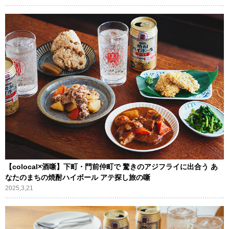
【colocal×酒噺】下町・門前仲町で 驚きのアジフライに出合う あ
なたのまちの焼酎ハイボール アテ探し旅の噺
2025,3,21