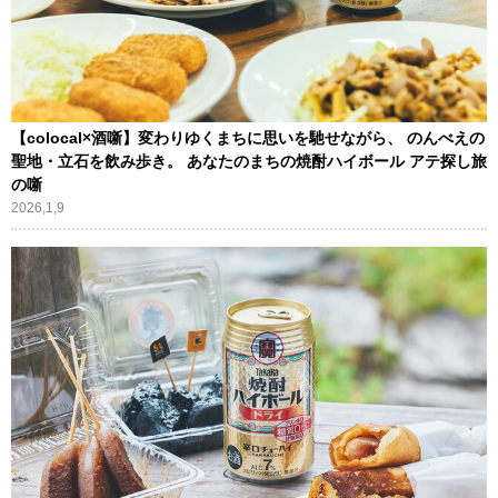
【colocal×酒噺】変わりゆくまちに思いを馳せながら、 のんべえの
聖地・立石を飲み歩き。 あなたのまちの焼酎ハイボール アテ探し旅
の噺
2026,1,9