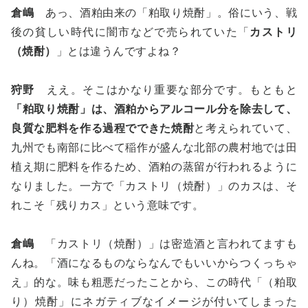
倉嶋
あっ、酒粕由来の「粕取り焼酎」。俗にいう、戦
後の貧しい時代に闇市などで売られていた「
カストリ
（焼酎）
」とは違うんですよね？
狩野
ええ。そこはかなり重要な部分です。もともと
「粕取り焼酎」は、酒粕からアルコール分を除去して、
良質な肥料を作る過程でできた焼
酎
と考えられていて、
九州でも南部に比べて稲作が盛んな北部の農村地では田
植え期に肥料を作るため、酒粕の蒸留が行われるように
なりました。一方で「カストリ（焼酎）」のカスは、そ
れこそ「残りカス」という意味です。
倉嶋
「カストリ（焼酎）」は密造酒と言われてますも
んね。「酒になるものならなんでもいいからつくっちゃ
え」的な。味も粗悪だったことから、この時代「（粕取
り）焼酎」にネガティブなイメージが付いてしまった