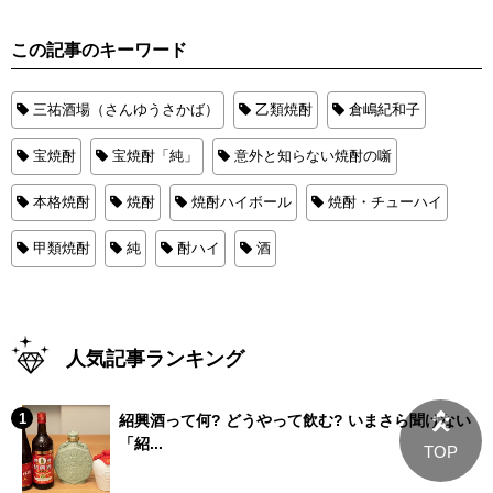
この記事のキーワード
三祐酒場（さんゆうさかば）
乙類焼酎
倉嶋紀和子
宝焼酎
宝焼酎「純」
意外と知らない焼酎の噺
本格焼酎
焼酎
焼酎ハイボール
焼酎・チューハイ
甲類焼酎
純
酎ハイ
酒
人気記事ランキング
紹興酒って何? どうやって飲む? いまさら聞けない
「紹...