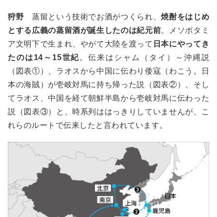
狩野
蒸留という技術でお酒がつくられ、
焼酎をはじめ
とする広義の蒸留酒が誕生したのは紀元前
。メソポタミ
ア文明下で生まれ、やがて大陸を渡って
日本にやってき
たのは14～15世紀
。伝来はシャム（タイ）～沖縄説
（図表①）、ラオスから中国に伝わり倭寇（わこう。日
本の海賊）が壱岐対馬に持ち帰った説（図表②）、そし
てラオス、中国を経て朝鮮半島から壱岐対馬に伝わった
説（図表③）と、時系列ははっきりしていませんが、こ
れらのルートで伝来したと言われています。