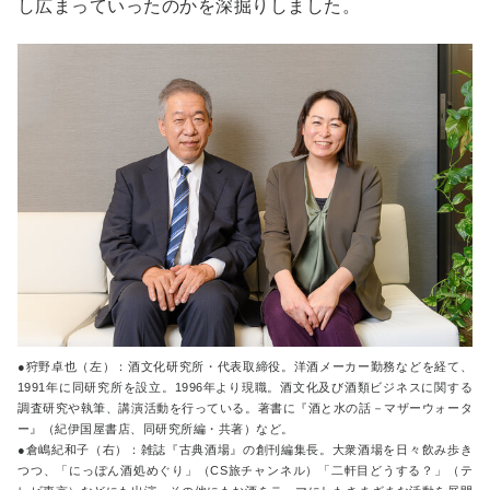
し広まっていったのかを深掘りしました。
●狩野卓也（左）：酒文化研究所・代表取締役。洋酒メーカー勤務などを経て、
1991年に同研究所を設立。1996年より現職。酒文化及び酒類ビジネスに関する
調査研究や執筆、講演活動を行っている。著書に『酒と水の話－マザーウォータ
ー』（紀伊国屋書店、同研究所編・共著）など。
●倉嶋紀和子（右）：雑誌『古典酒場』の創刊編集長。大衆酒場を日々飲み歩き
つつ、「にっぽん酒処めぐり」（CS旅チャンネル）「二軒目どうする？」（テ