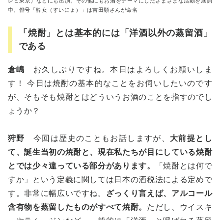
レビ東京）などにも出演。その他にもお酒をテーマにしたさまざまな活動を展開
中。俳号「酔女（すいにょ）」は吉田類さんが命名
「焼酎」とは基本的には「洋酒以外の蒸留酒」
である
倉嶋
お久しぶりですね。本日はよろしくお願いしま
す！ 今日は焼酎の基本的なことをお伺いしたいのです
が、そもそも焼酎とはどういうお酒のことを指すのでし
ょうか？
狩野
今回は歴史のこともお話しますが、
大前提とし
て、誕生当初の焼酎と、現在私たちが目にしている焼酎
とでは少々違っている部分があります。
「焼酎とは何で
すか」という定義に関しては日本の酒税法による定めで
す。非常に幅広いですね。
ざっくり言えば、アルコール
含有物を蒸留したものがすべて焼酎。
ただし、ウイスキ