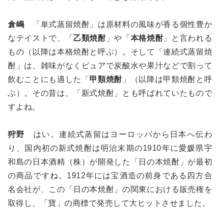
倉嶋
「単式蒸留焼酎」は原材料の風味が香る個性豊か
なテイストで、「
乙類焼酎
」や「
本格焼酎
」と言われる
もの（以降は本格焼酎と呼ぶ）。そして「連続式蒸留焼
酎」は、雑味がなくピュアで炭酸水や果汁などで割って
飲むことにも適した「
甲類焼酎
」（以降は甲類焼酎と呼
ぶ）。その昔は、「新式焼酎」とも呼ばれていたもので
すよね。
狩野
はい。連続式蒸留はヨーロッパから日本へ伝わ
り、国内初の新式焼酎は明治末期の1910年に愛媛県宇
和島の日本酒精（株）が開発した「日の本焼酎」が最初
の商品ですね。1912年には宝酒造の前身である四方合
名会社が、この「日の本焼酎」の関東における販売権を
取得し、「寶」の商標で発売して大ヒットさせました。