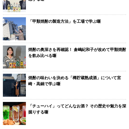
「甲類焼酎の製造方法」を工場で学ぶ噺
焼酎の奥深さを再確認！ 倉嶋紀和子が改めて甲類焼酎
を飲み比べる噺
焼酎の味わいを決める「樽貯蔵熟成酒」について宮
崎・高鍋で学ぶ噺
「チューハイ」ってどんなお酒？ その歴史や魅力を深
掘りする噺