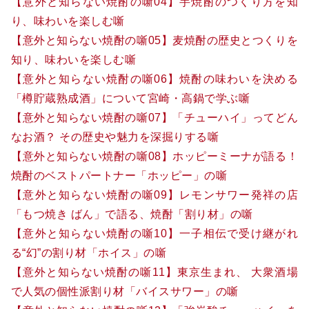
【意外と知らない焼酎の噺04】芋焼酎のつくり方を知
り、味わいを楽しむ噺
【意外と知らない焼酎の噺05】麦焼酎の歴史とつくりを
知り、味わいを楽しむ噺
【意外と知らない焼酎の噺06】焼酎の味わいを決める
「樽貯蔵熟成酒」について宮崎・高鍋で学ぶ噺
【意外と知らない焼酎の噺07】「チューハイ」ってどん
なお酒？ その歴史や魅力を深掘りする噺
【意外と知らない焼酎の噺08】ホッピーミーナが語る！
焼酎のベストパートナー「ホッピー」の噺
【意外と知らない焼酎の噺09】レモンサワー発祥の店
「もつ焼き ばん」で語る、焼酎「割り材」の噺
【意外と知らない焼酎の噺10】一子相伝で受け継がれ
る“幻”の割り材「ホイス」の噺
【意外と知らない焼酎の噺11】東京生まれ、 大衆酒場
で人気の個性派割り材「バイスサワー」の噺