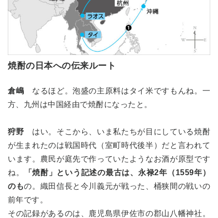
焼酎の日本への伝来ルート
倉嶋
なるほど。泡盛の主原料はタイ米ですもんね。一
方、九州は中国経由で焼酎になったと。
狩野
はい。そこから、いま私たちが目にしている焼酎
が生まれたのは戦国時代（室町時代後半）だと言われて
います。農民が庭先で作っていたようなお酒が原型です
ね。
「焼酎」という記述の最古は、永禄2年（1559年）
のも
の。織田信長と今川義元が戦った、桶狭間の戦いの
前年です。
その記録があるのは、鹿児島県伊佐市の郡山八幡神社。