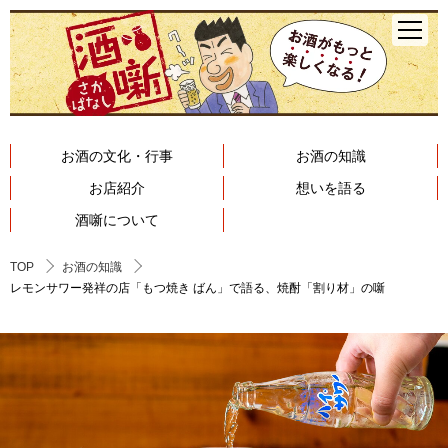
お酒の文化・行事
お酒の知識
お店紹介
想いを語る
酒噺について
TOP
お酒の知識
レモンサワー発祥の店「もつ焼き ばん」で語る、焼酎「割り材」の噺