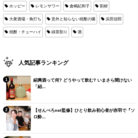
ホッピー
レモンサワー
倉嶋紀和子
割材
大衆酒場・角打ち
意外と知らない焼酎の噺
浜田信郎
焼酎・チューハイ
緑茶割り
酒
人気記事ランキング
紹興酒って何? どうやって飲む? いまさら聞けない
「紹...
【せんべろnet監修】ひとり飲み初心者が赤羽で『ソ
ロ酔...