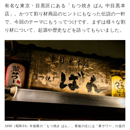
有名な東京・目黒区にある「もつ焼き ばん 中目黒本
店」。かつて割り材商品のヒントにもなった伝説の一軒
で、今回のテーマにもうってつけです。まずは様々な割
り材について、起源や歴史などを語ってもらいました。
1958（昭和33）年創業の「もつ焼き ばん」。看板の左には「輩サワー」の提灯