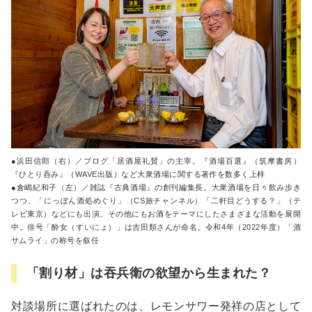
●浜田信郎（右）／ブログ「居酒屋礼賛」の主宰。『酒場百選』（筑摩書房）
『ひとり呑み』（WAVE出版）など大衆酒場に関する著作を数多く上梓
●倉嶋紀和子（左）／雑誌『古典酒場』の創刊編集長。大衆酒場を日々飲み歩き
つつ、「にっぽん酒処めぐり」（CS旅チャンネル）「二軒目どうする？」（テ
レビ東京）などにも出演。その他にもお酒をテーマにしたさまざまな活動を展開
中。俳号「酔女（すいにょ）」は吉田類さんが命名。令和4年（2022年度）「酒
サムライ」の称号を叙任
「割り材」は吞兵衛の欲望から生まれた？
対談場所に選ばれたのは、レモンサワー発祥の店として