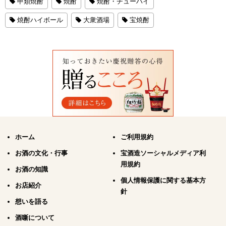
甲類焼酎
焼酎
焼酎・チューハイ
焼酎ハイボール
大衆酒場
宝焼酎
ホーム
ご利用規約
お酒の文化・行事
宝酒造ソーシャルメディア利
用規約
お酒の知識
個人情報保護に関する基本方
お店紹介
針
想いを語る
酒噺について