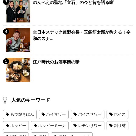
のんべえの聖地「立石」の今と昔を語る噺
全日本スナック連盟会長・玉袋筋太郎が教える！令
和のスナ...
江戸時代のお酒事情の噺
人気のキーワード
もつ焼きばん
ハイサワー
バイスサワー
ホイス
ホッピー
ホッピーミーナ
レモンサワー
割り材