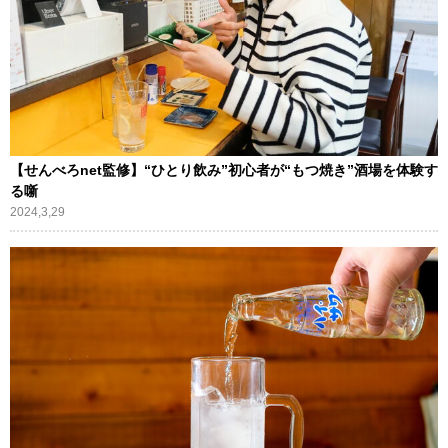
【せんべろnet監修】“ひとり飲み”初心者が“もつ焼き”酒場を体験す
る噺
2024,3,29