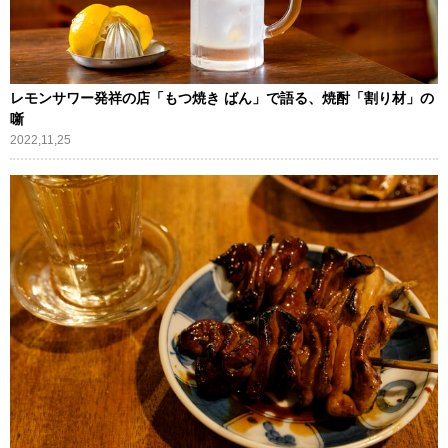
レモンサワー発祥の店「もつ焼き ばん」で語る、焼酎「割り材」の
噺
2022,11,25