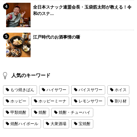
全日本スナック連盟会長・玉袋筋太郎が教える！令
和のスナ...
江戸時代のお酒事情の噺
人気のキーワード
もつ焼きばん
ハイサワー
バイスサワー
ホイス
ホッピー
ホッピーミーナ
レモンサワー
割り材
甲類焼酎
焼酎
焼酎・チューハイ
焼酎ハイボール
大衆酒場
宝焼酎