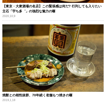
【東京・大衆酒場の名店】この緊張感は何だ? 行列しても入りたい
立石「宇ち多゛」の強烈な魅力の噺
2020,10,9
焼酎との相性抜群、70年続く老舗もつ焼きの噺
2019,1,18