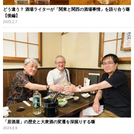
どう違う？ 酒場ライターが「関東と関西の酒場事情」を語り合う噺
【後編】
2025,2,7
「居酒屋」の歴史と大衆酒の変遷を深掘りする噺
2024,8,9