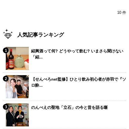
10 件
人気記事ランキング
紹興酒って何? どうやって飲む? いまさら聞けない
「紹...
【せんべろnet監修】ひとり飲み初心者が赤羽で『ソ
ロ酔...
のんべえの聖地「立石」の今と昔を語る噺