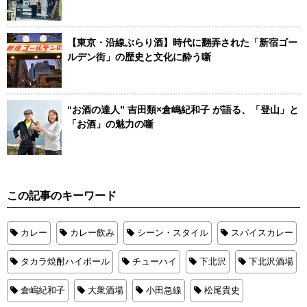
【東京・沿線ぶらり酒】時代に翻弄された「新宿ゴー
ルデン街」の歴史と文化に酔う噺
“お酒の達人” 吉田類×倉嶋紀和子 が語る、「登山」と
「お酒」の魅力の噺
この記事のキーワード
カレー
カレー飲み
シーン・スタイル
スパイスカレー
タカラ焼酎ハイボール
チューハイ
下北沢
下北沢酒場
倉嶋紀和子
大衆酒場
小田急線
松尾貴史