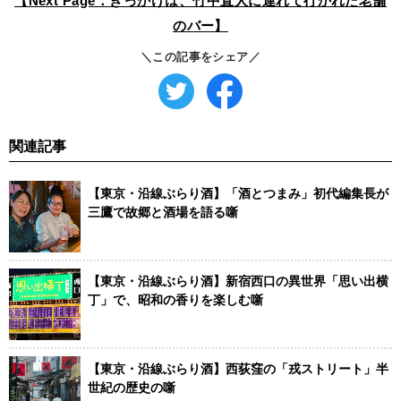
【Next Page：きっかけは、竹中直人に連れて行かれた老舗
のバー】
＼この記事をシェア／
関連記事
【東京・沿線ぶらり酒】「酒とつまみ」初代編集長が
三鷹で故郷と酒場を語る噺
【東京・沿線ぶらり酒】新宿西口の異世界「思い出横
丁」で、昭和の香りを楽しむ噺
【東京・沿線ぶらり酒】西荻窪の「戎ストリート」半
世紀の歴史の噺