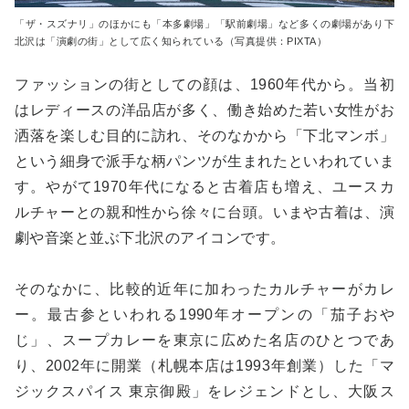
「ザ・スズナリ」のほかにも「本多劇場」「駅前劇場」など多くの劇場があり下
北沢は「演劇の街」として広く知られている（写真提供：PIXTA）
ファッションの街としての顔は、1960年代から。当初
はレディースの洋品店が多く、働き始めた若い女性がお
洒落を楽しむ目的に訪れ、そのなかから「下北マンボ」
という細身で派手な柄パンツが生まれたといわれていま
す。やがて1970年代になると古着店も増え、ユースカ
ルチャーとの親和性から徐々に台頭。いまや古着は、演
劇や音楽と並ぶ下北沢のアイコンです。
そのなかに、比較的近年に加わったカルチャーがカレ
ー。最古参といわれる1990年オープンの「茄子おや
じ」、スープカレーを東京に広めた名店のひとつであ
り、2002年に開業（札幌本店は1993年創業）した「マ
ジックスパイス 東京御殿」をレジェンドとし、大阪ス