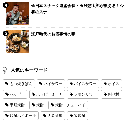
全日本スナック連盟会長・玉袋筋太郎が教える！令
和のスナ...
江戸時代のお酒事情の噺
人気のキーワード
もつ焼きばん
ハイサワー
バイスサワー
ホイス
ホッピー
ホッピーミーナ
レモンサワー
割り材
甲類焼酎
焼酎
焼酎・チューハイ
焼酎ハイボール
大衆酒場
宝焼酎