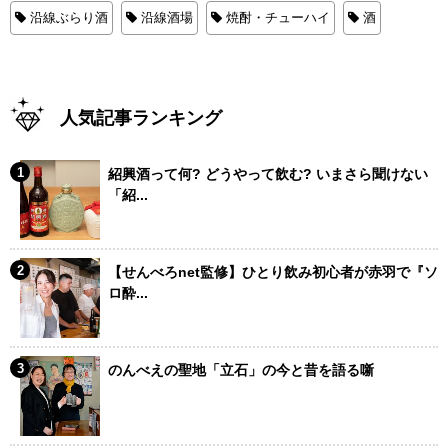
沿線ぶらり酒
沿線酒場
焼酎・チューハイ
酒
人気記事ランキング
紹興酒って何? どうやって飲む? いまさら聞けない
「紹...
【せんべろnet監修】ひとり飲み初心者が赤羽で『ソ
ロ酔...
のんべえの聖地「立石」の今と昔を語る噺