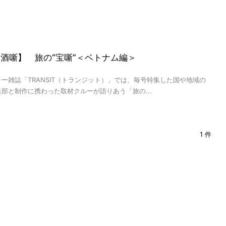
T×酒噺】 旅の“宝噺”＜ベトナム編＞
ー雑誌「TRANSIT（トランジット）」では、毎号特集した国や地域の
部と制作に携わった取材クルーが語りあう「旅の...
1 件