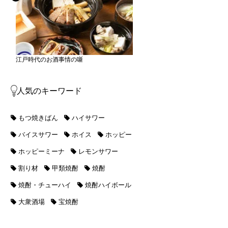
江戸時代のお酒事情の噺
人気のキーワード
もつ焼きばん
ハイサワー
バイスサワー
ホイス
ホッピー
ホッピーミーナ
レモンサワー
割り材
甲類焼酎
焼酎
焼酎・チューハイ
焼酎ハイボール
大衆酒場
宝焼酎