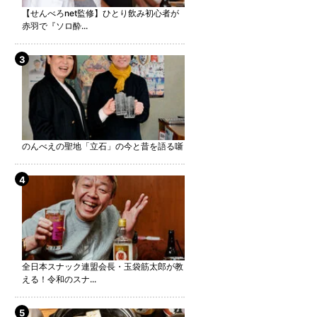
【せんべろnet監修】ひとり飲み初心者が
赤羽で『ソロ酔...
のんべえの聖地「立石」の今と昔を語る噺
全日本スナック連盟会長・玉袋筋太郎が教
える！令和のスナ...