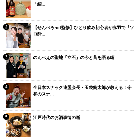
「紹...
【せんべろnet監修】ひとり飲み初心者が赤羽で『ソ
ロ酔...
のんべえの聖地「立石」の今と昔を語る噺
全日本スナック連盟会長・玉袋筋太郎が教える！令
和のスナ...
江戸時代のお酒事情の噺