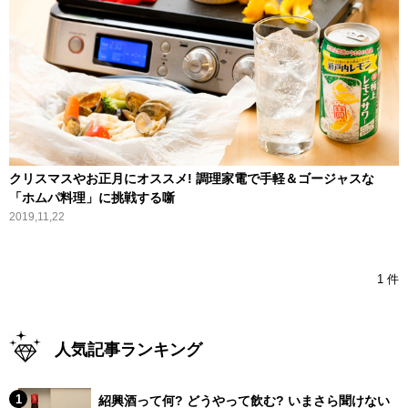
クリスマスやお正月にオススメ! 調理家電で手軽＆ゴージャスな
「ホムパ料理」に挑戦する噺
2019,11,22
1 件
人気記事ランキング
紹興酒って何? どうやって飲む? いまさら聞けない