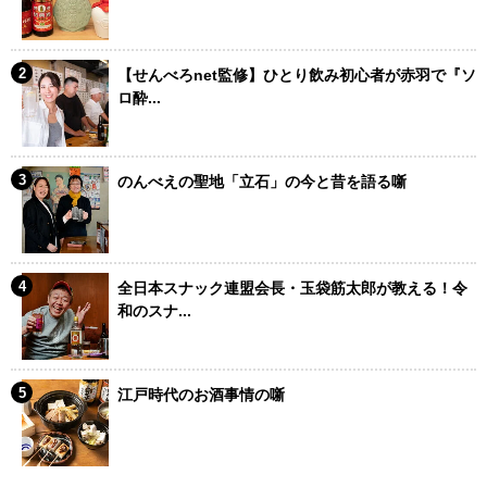
【せんべろnet監修】ひとり飲み初心者が赤羽で『ソ
ロ酔...
のんべえの聖地「立石」の今と昔を語る噺
全日本スナック連盟会長・玉袋筋太郎が教える！令
和のスナ...
江戸時代のお酒事情の噺