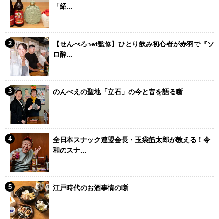
「紹...
【せんべろnet監修】ひとり飲み初心者が赤羽で『ソ
ロ酔...
のんべえの聖地「立石」の今と昔を語る噺
全日本スナック連盟会長・玉袋筋太郎が教える！令
和のスナ...
江戸時代のお酒事情の噺