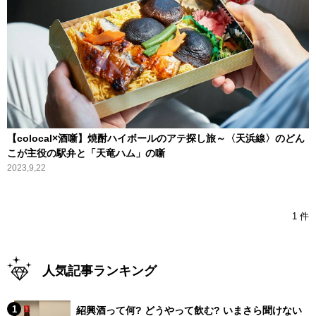
【colocal×酒噺】焼酎ハイボールのアテ探し旅～〈天浜線〉のどん
こが主役の駅弁と「天竜ハム」の噺
2023,9,22
1 件
人気記事ランキング
紹興酒って何? どうやって飲む? いまさら聞けない