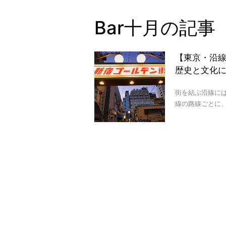
Bar十月の記事
【東京・沿
歴史と文化
街を結ぶ沿線に
線の路線ごとに、