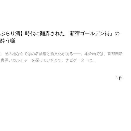
線ぶらり酒】時代に翻弄された「新宿ゴールデン街」の
に酔う噺
は、その地ならではの名酒場と酒文化がある――。本企画では、首都圏沿
奥深いカルチャーを探っていきます。ナビゲーターは...
1 件