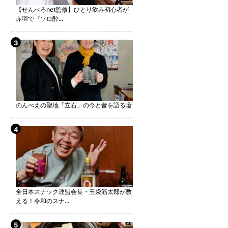
【せんべろnet監修】ひとり飲み初心者が
赤羽で『ソロ酔...
のんべえの聖地「立石」の今と昔を語る噺
全日本スナック連盟会長・玉袋筋太郎が教
える！令和のスナ...