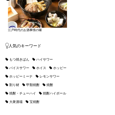
江戸時代のお酒事情の噺
人気のキーワード
もつ焼きばん
ハイサワー
バイスサワー
ホイス
ホッピー
ホッピーミーナ
レモンサワー
割り材
甲類焼酎
焼酎
焼酎・チューハイ
焼酎ハイボール
大衆酒場
宝焼酎