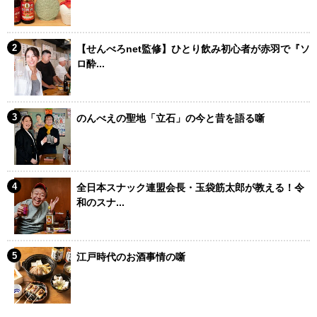
【せんべろnet監修】ひとり飲み初心者が赤羽で『ソ
ロ酔...
のんべえの聖地「立石」の今と昔を語る噺
全日本スナック連盟会長・玉袋筋太郎が教える！令
和のスナ...
江戸時代のお酒事情の噺