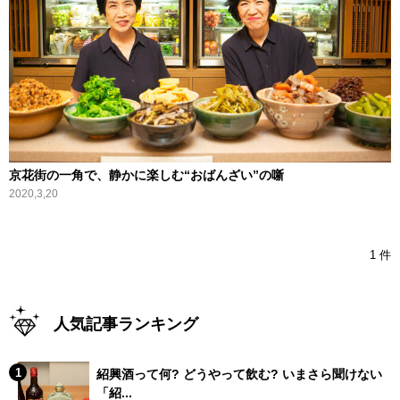
京花街の一角で、静かに楽しむ“おばんざい”の噺
2020,3,20
1 件
人気記事ランキング
紹興酒って何? どうやって飲む? いまさら聞けない
「紹...