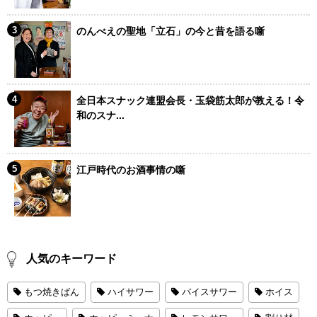
のんべえの聖地「立石」の今と昔を語る噺
全日本スナック連盟会長・玉袋筋太郎が教える！令
和のスナ...
江戸時代のお酒事情の噺
人気のキーワード
もつ焼きばん
ハイサワー
バイスサワー
ホイス