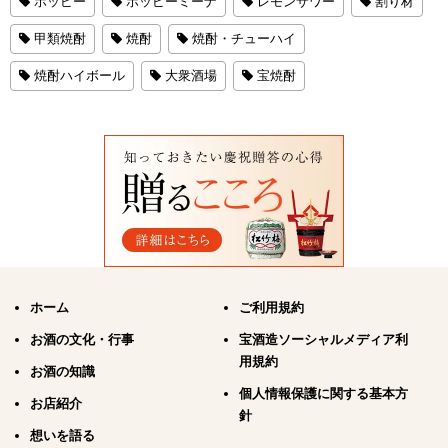
ホッピー
ホッピーミーナ
レモンサワー
割り材
甲類焼酎
焼酎
焼酎・チューハイ
焼酎ハイボール
大衆酒場
宝焼酎
ホーム
ご利用規約
お酒の文化・行事
宝酒造ソーシャルメディア利
用規約
お酒の知識
個人情報保護に関する基本方
お店紹介
針
想いを語る