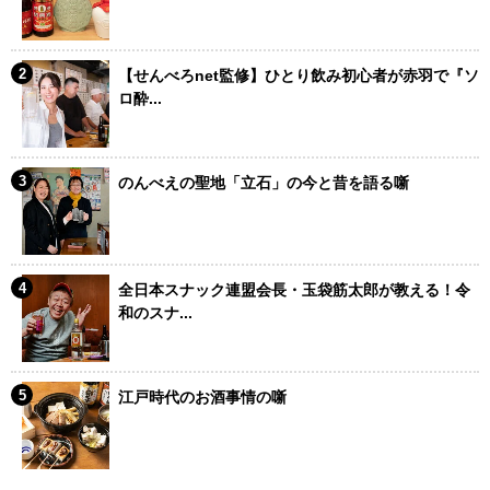
【せんべろnet監修】ひとり飲み初心者が赤羽で『ソ
ロ酔...
のんべえの聖地「立石」の今と昔を語る噺
全日本スナック連盟会長・玉袋筋太郎が教える！令
和のスナ...
江戸時代のお酒事情の噺