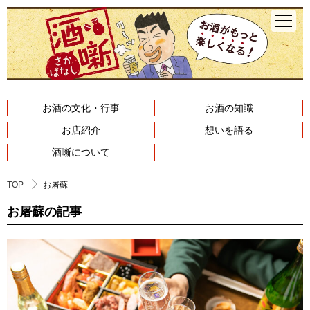
お酒の文化・行事
お酒の知識
お店紹介
想いを語る
酒噺について
TOP
お屠蘇
お屠蘇の記事