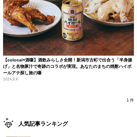
【colocal×酒噺】酒飲みらしさ全開！新潟市古町で出合う「半身揚
げ」と名物豚汁で奇跡のコラボが実現。あなたのまちの焼酎ハイボ
ールアテ探し旅の噺
2024,9,4
1 件
人気記事ランキング