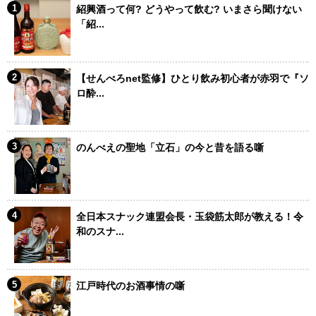
紹興酒って何? どうやって飲む? いまさら聞けない
「紹...
【せんべろnet監修】ひとり飲み初心者が赤羽で『ソ
ロ酔...
のんべえの聖地「立石」の今と昔を語る噺
全日本スナック連盟会長・玉袋筋太郎が教える！令
和のスナ...
江戸時代のお酒事情の噺