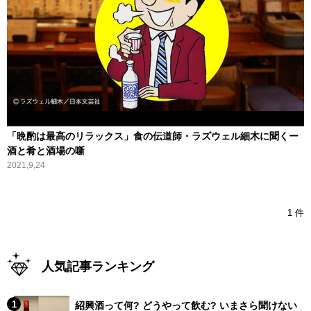
「晩酌は最高のリラックス」食の伝道師・ラズウェル細木に聞くー
酒と肴と酒場の噺
2021,9,24
1 件
人気記事ランキング
紹興酒って何? どうやって飲む? いまさら聞けない