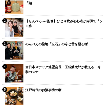
「紹...
【せんべろnet監修】ひとり飲み初心者が赤羽で『ソ
ロ酔...
のんべえの聖地「立石」の今と昔を語る噺
全日本スナック連盟会長・玉袋筋太郎が教える！令
和のスナ...
江戸時代のお酒事情の噺