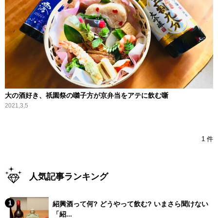
大の酒好き、祇園祭の囃子方が京弁当をアテに飲む噺
2021,3,5
1 件
人気記事ランキング
紹興酒って何? どうやって飲む? いまさら聞けない
「紹...