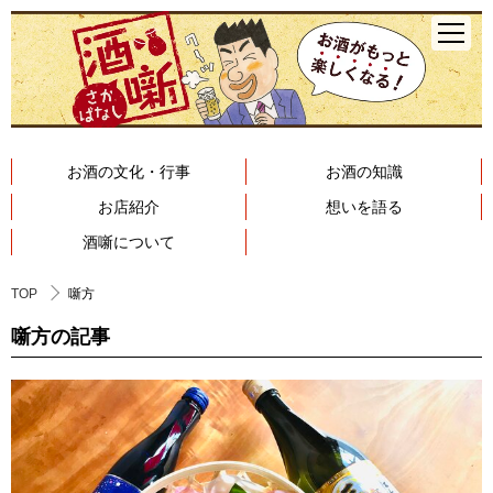
お酒の文化・行事
お酒の知識
お店紹介
想いを語る
酒噺について
TOP
噺方
噺方の記事