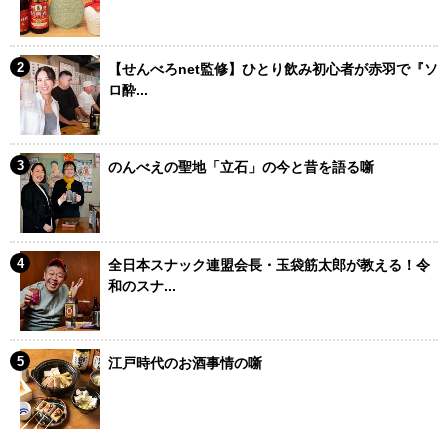
【せんべろnet監修】ひとり飲み初心者が赤羽で『ソ
ロ酔...
のんべえの聖地「立石」の今と昔を語る噺
全日本スナック連盟会長・玉袋筋太郎が教える！令
和のスナ...
江戸時代のお酒事情の噺