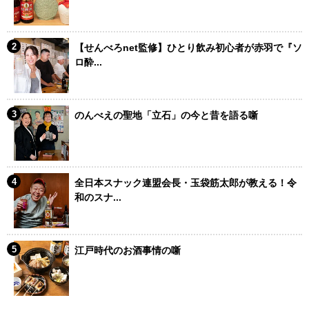
【せんべろnet監修】ひとり飲み初心者が赤羽で『ソ
ロ酔...
のんべえの聖地「立石」の今と昔を語る噺
全日本スナック連盟会長・玉袋筋太郎が教える！令
和のスナ...
江戸時代のお酒事情の噺