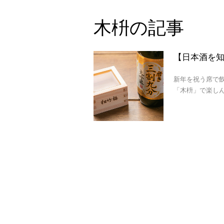
木枡の記事
【日本酒を知
新年を祝う席で
「木枡」で楽し