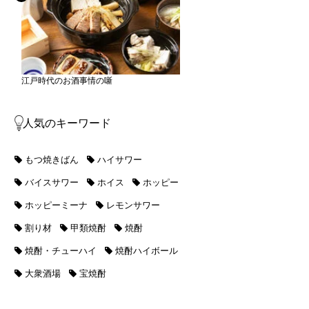
江戸時代のお酒事情の噺
人気のキーワード
もつ焼きばん
ハイサワー
バイスサワー
ホイス
ホッピー
ホッピーミーナ
レモンサワー
割り材
甲類焼酎
焼酎
焼酎・チューハイ
焼酎ハイボール
大衆酒場
宝焼酎