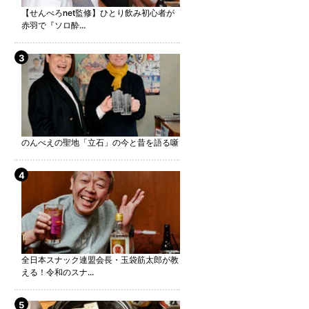
【せんべろnet監修】ひとり飲み初心者が
赤羽で『ソロ酔...
のんべえの聖地「立石」の今と昔を語る噺
全日本スナック連盟会長・玉袋筋太郎が教
える！令和のスナ...