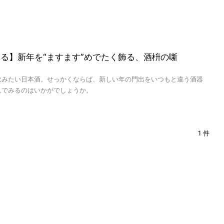
る】新年を“ますます”めでたく飾る、酒枡の噺
飲みたい日本酒。せっかくならば、新しい年の門出をいつもと違う酒器
んでみるのはいかがでしょうか。
1 件