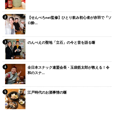
【せんべろnet監修】ひとり飲み初心者が赤羽で『ソ
ロ酔...
のんべえの聖地「立石」の今と昔を語る噺
全日本スナック連盟会長・玉袋筋太郎が教える！令
和のスナ...
江戸時代のお酒事情の噺