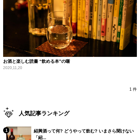
お酒と楽しむ読書 “飲める本”の噺
2020,11,20
1 件
人気記事ランキング
紹興酒って何? どうやって飲む? いまさら聞けない
「紹...