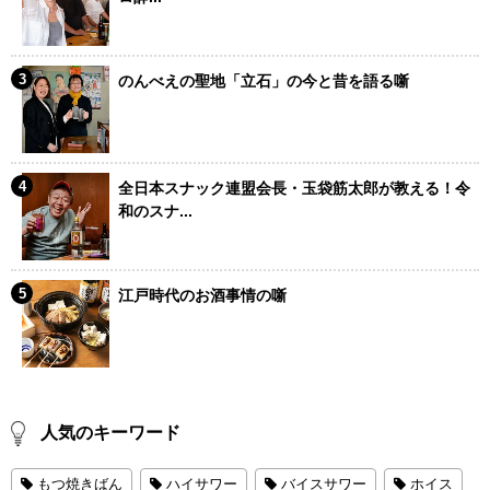
のんべえの聖地「立石」の今と昔を語る噺
全日本スナック連盟会長・玉袋筋太郎が教える！令
和のスナ...
江戸時代のお酒事情の噺
人気のキーワード
もつ焼きばん
ハイサワー
バイスサワー
ホイス