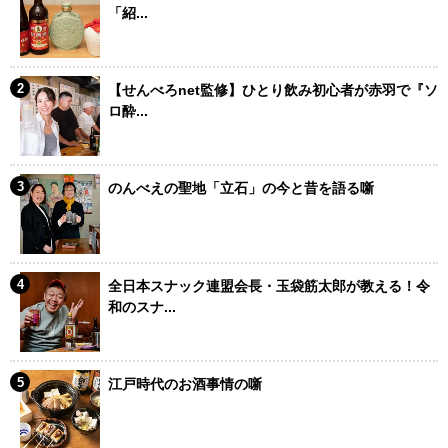
「紹...
【せんべろnet監修】ひとり飲み初心者が赤羽で『ソ
ロ酔...
のんべえの聖地「立石」の今と昔を語る噺
全日本スナック連盟会長・玉袋筋太郎が教える！令
和のスナ...
江戸時代のお酒事情の噺