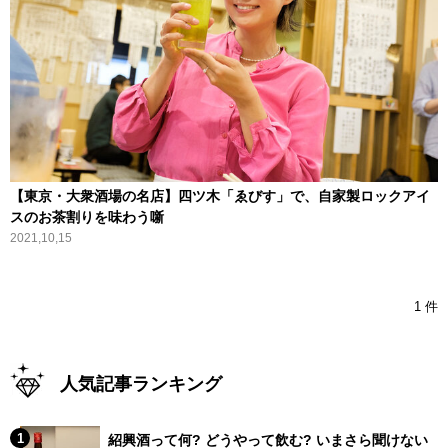
【東京・大衆酒場の名店】四ツ木「ゑびす」で、自家製ロックアイ
スのお茶割りを味わう噺
2021,10,15
1 件
人気記事ランキング
紹興酒って何? どうやって飲む? いまさら聞けない