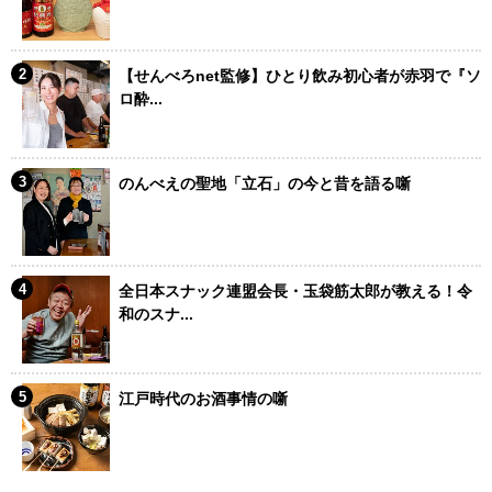
【せんべろnet監修】ひとり飲み初心者が赤羽で『ソ
ロ酔...
のんべえの聖地「立石」の今と昔を語る噺
全日本スナック連盟会長・玉袋筋太郎が教える！令
和のスナ...
江戸時代のお酒事情の噺