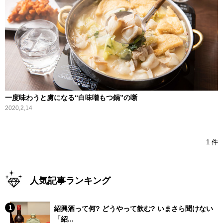
一度味わうと虜になる“白味噌もつ鍋”の噺
2020,2,14
1 件
人気記事ランキング
紹興酒って何? どうやって飲む? いまさら聞けない
「紹...