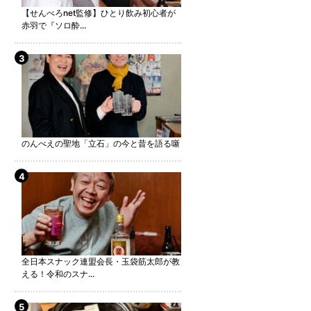
【せんべろnet監修】ひとり飲み初心者が
赤羽で『ソロ酔...
のんべえの聖地「立石」の今と昔を語る噺
全日本スナック連盟会長・玉袋筋太郎が教
える！令和のスナ...