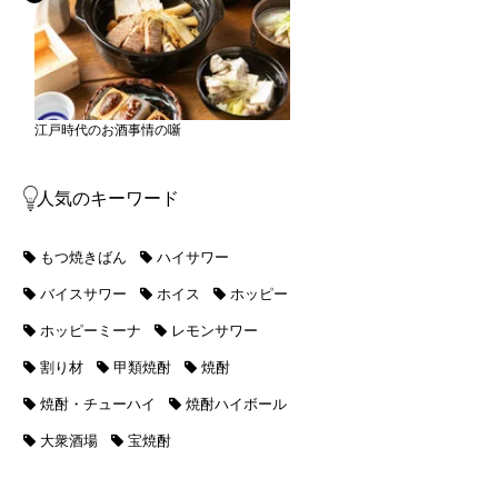
江戸時代のお酒事情の噺
人気のキーワード
もつ焼きばん
ハイサワー
バイスサワー
ホイス
ホッピー
ホッピーミーナ
レモンサワー
割り材
甲類焼酎
焼酎
焼酎・チューハイ
焼酎ハイボール
大衆酒場
宝焼酎