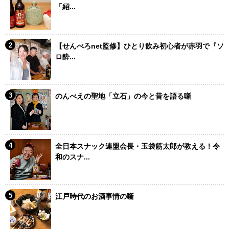
「紹...
【せんべろnet監修】ひとり飲み初心者が赤羽で『ソ
ロ酔...
のんべえの聖地「立石」の今と昔を語る噺
全日本スナック連盟会長・玉袋筋太郎が教える！令
和のスナ...
江戸時代のお酒事情の噺