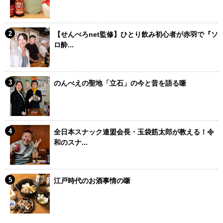
【せんべろnet監修】ひとり飲み初心者が赤羽で『ソ
ロ酔...
のんべえの聖地「立石」の今と昔を語る噺
全日本スナック連盟会長・玉袋筋太郎が教える！令
和のスナ...
江戸時代のお酒事情の噺