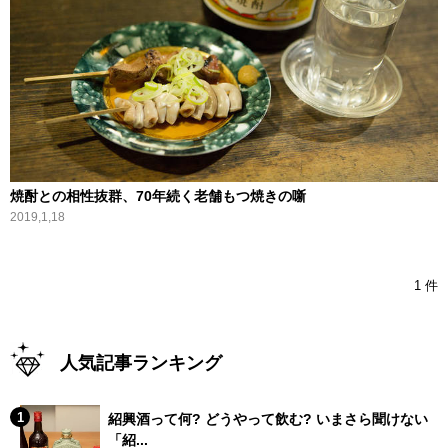
焼酎との相性抜群、70年続く老舗もつ焼きの噺
2019,1,18
1 件
人気記事ランキング
紹興酒って何? どうやって飲む? いまさら聞けない
「紹...