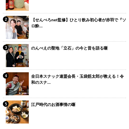
【せんべろnet監修】ひとり飲み初心者が赤羽で『ソ
ロ酔...
のんべえの聖地「立石」の今と昔を語る噺
全日本スナック連盟会長・玉袋筋太郎が教える！令
和のスナ...
江戸時代のお酒事情の噺