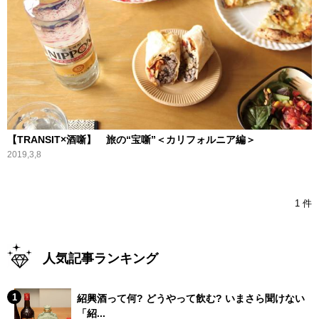
【TRANSIT×酒噺】 旅の“宝噺”＜カリフォルニア編＞
2019,3,8
1 件
人気記事ランキング
紹興酒って何? どうやって飲む? いまさら聞けない
「紹...