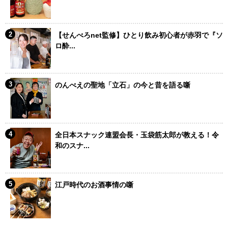
【せんべろnet監修】ひとり飲み初心者が赤羽で『ソ
ロ酔...
のんべえの聖地「立石」の今と昔を語る噺
全日本スナック連盟会長・玉袋筋太郎が教える！令
和のスナ...
江戸時代のお酒事情の噺