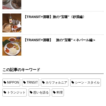
【TRANSIT×酒噺】旅の“宝噺”〈砂漠編〉
【TRANSIT×酒噺】 旅の“宝噺”＜ネパール編＞
この記事のキーワード
NIPPON
TRNSIT
カリフォルニア
シーン・スタイル
トランジット
想いを語る
料理