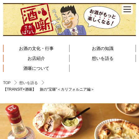
お酒の文化・行事
お酒の知識
お店紹介
想いを語る
酒噺について
TOP
想いを語る
【TRANSIT×酒噺】 旅の“宝噺”＜カリフォルニア編＞