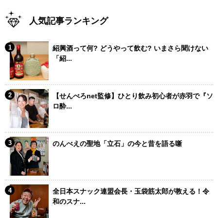
人気記事ランキング
紹興酒って何? どうやって飲む? いまさら聞けない
「紹...
【せんべろnet監修】ひとり飲み初心者が赤羽で『ソ
ロ酔...
のんべえの聖地「立石」の今と昔を語る噺
全日本スナック連盟会長・玉袋筋太郎が教える！令
和のスナ...