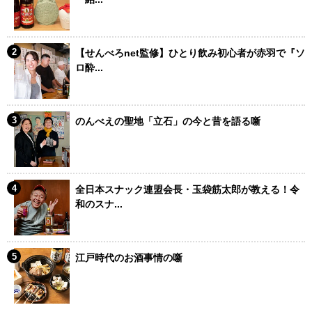
【せんべろnet監修】ひとり飲み初心者が赤羽で『ソ
ロ酔...
のんべえの聖地「立石」の今と昔を語る噺
全日本スナック連盟会長・玉袋筋太郎が教える！令
和のスナ...
江戸時代のお酒事情の噺