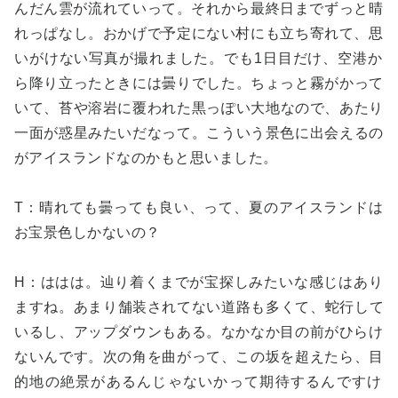
んだん雲が流れていって。それから最終日までずっと晴
れっぱなし。おかげで予定にない村にも立ち寄れて、思
いがけない写真が撮れました。でも1日目だけ、空港か
ら降り立ったときには曇りでした。ちょっと霧がかって
いて、苔や溶岩に覆われた黒っぽい大地なので、あたり
一面が惑星みたいだなって。こういう景色に出会えるの
がアイスランドなのかもと思いました。
T：晴れても曇っても良い、って、夏のアイスランドは
お宝景色しかないの？
H：ははは。辿り着くまでが宝探しみたいな感じはあり
ますね。あまり舗装されてない道路も多くて、蛇行して
いるし、アップダウンもある。なかなか目の前がひらけ
ないんです。次の角を曲がって、この坂を超えたら、目
的地の絶景があるんじゃないかって期待するんですけ