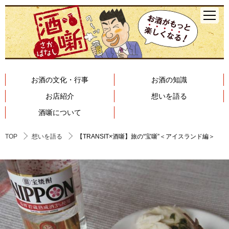
お酒の文化・行事
お酒の知識
お店紹介
想いを語る
酒噺について
TOP
想いを語る
【TRANSIT×酒噺】旅の“宝噺”＜アイスランド編＞