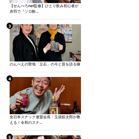
【せんべろnet監修】ひとり飲み初心者が
赤羽で『ソロ酔...
のんべえの聖地「立石」の今と昔を語る噺
全日本スナック連盟会長・玉袋筋太郎が教
える！令和のスナ...