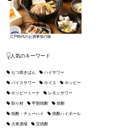
江戸時代のお酒事情の噺
人気のキーワード
もつ焼きばん
ハイサワー
バイスサワー
ホイス
ホッピー
ホッピーミーナ
レモンサワー
割り材
甲類焼酎
焼酎
焼酎・チューハイ
焼酎ハイボール
大衆酒場
宝焼酎