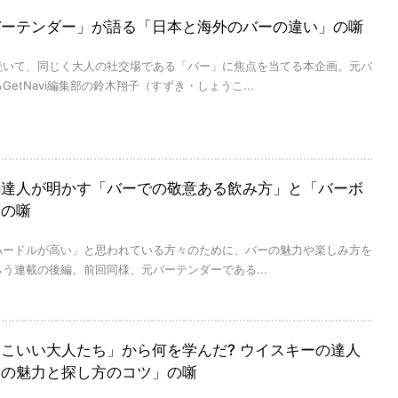
バーテンダー」が語る「日本と海外のバーの違い」の噺
続いて、同じく大人の社交場である「バー」に焦点を当てる本企画。元バ
etNavi編集部の鈴木翔子（すずき・しょうこ...
の達人が明かす「バーでの敬意ある飲み方」と「バーボ
」の噺
ハードルが高い」と思われている方々のために、バーの魅力や楽しみ方を
う連載の後編。前回同様、元バーテンダーである...
こいい大人たち」から何を学んだ? ウイスキーの達人
ーの魅力と探し方のコツ」の噺