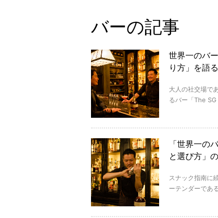
バーの記事
世界一のバ
り方」を語
大人の社交場で
るバー「The S
「世界一のバ
と選び方」
スナック指南に
ーテンダーであるG