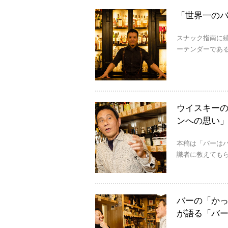
「世界一の
スナック指南に
ーテンダーであるG
ウイスキー
ンへの思い
本稿は「バーは
識者に教えてもら
バーの「かっ
が語る「バ