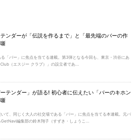
ーテンダーが「伝説を作るまで」と「最先端のバーの作
る噺
ある「バー」に焦点を当てる連載。第3弾となる今回も、東京・渋谷にあ
G Club（エスジー クラブ）」の設立者であ...
ーテンダー」が語る! 初心者に伝えたい「バーのキホン
の噺
続いて、同じく大人の社交場である「バー」に焦点を当てる本連載。元バ
etNavi編集部の鈴木翔子（すずき・しょうこ...