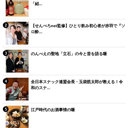
「紹...
【せんべろnet監修】ひとり飲み初心者が赤羽で『ソ
ロ酔...
のんべえの聖地「立石」の今と昔を語る噺
全日本スナック連盟会長・玉袋筋太郎が教える！令
和のスナ...
江戸時代のお酒事情の噺