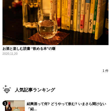
お酒と楽しむ読書 “飲める本”の噺
2020,11,20
1 件
人気記事ランキング
紹興酒って何? どうやって飲む? いまさら聞けない
「紹...