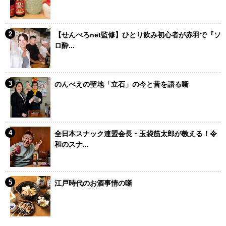
【せんべろnet監修】ひとり飲み初心者が赤羽で『ソ
ロ酔...
のんべえの聖地「立石」の今と昔を語る噺
全日本スナック連盟会長・玉袋筋太郎が教える！令
和のスナ...
江戸時代のお酒事情の噺