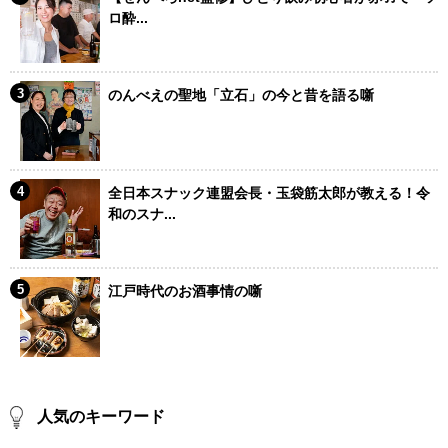
ロ酔...
のんべえの聖地「立石」の今と昔を語る噺
全日本スナック連盟会長・玉袋筋太郎が教える！令
和のスナ...
江戸時代のお酒事情の噺
人気のキーワード