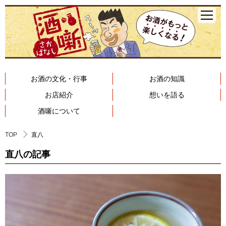
お酒の文化・行事
お酒の知識
お店紹介
想いを語る
酒噺について
TOP
直八
直八の記事