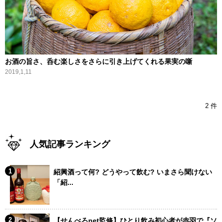
お酒の旨さ、呑む楽しさをさらに引き上げてくれる果実の噺
2019,1,11
2 件
人気記事ランキング
紹興酒って何? どうやって飲む? いまさら聞けない
「紹...
【せんべろnet監修】ひとり飲み初心者が赤羽で『ソ