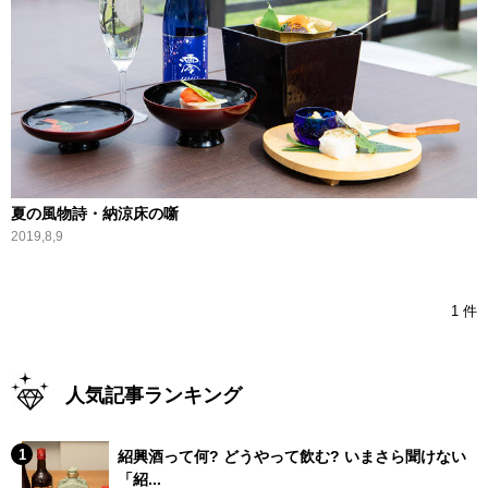
夏の風物詩・納涼床の噺
2019,8,9
1 件
人気記事ランキング
紹興酒って何? どうやって飲む? いまさら聞けない
「紹...