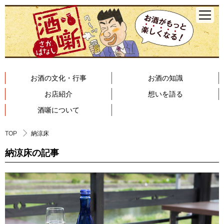
お酒の文化・行事
お酒の知識
お店紹介
想いを語る
酒噺について
TOP
納涼床
納涼床の記事