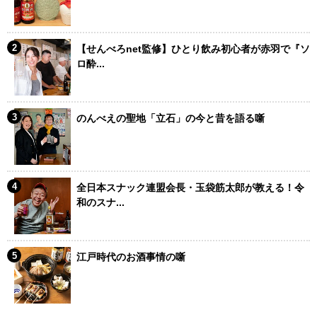
【せんべろnet監修】ひとり飲み初心者が赤羽で『ソ
ロ酔...
のんべえの聖地「立石」の今と昔を語る噺
全日本スナック連盟会長・玉袋筋太郎が教える！令
和のスナ...
江戸時代のお酒事情の噺