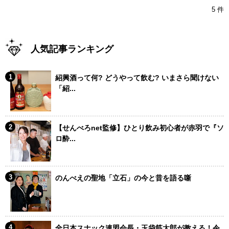
5 件
人気記事ランキング
紹興酒って何? どうやって飲む? いまさら聞けない
「紹...
【せんべろnet監修】ひとり飲み初心者が赤羽で『ソ
ロ酔...
のんべえの聖地「立石」の今と昔を語る噺
全日本スナック連盟会長・玉袋筋太郎が教える！令