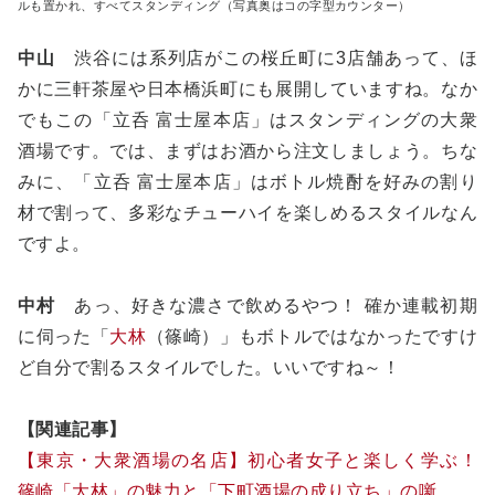
ルも置かれ、すべてスタンディング（写真奥はコの字型カウンター）
中山
渋谷には系列店がこの桜丘町に3店舗あって、ほ
かに三軒茶屋や日本橋浜町にも展開していますね。なか
でもこの「立呑 富士屋本店」はスタンディングの大衆
酒場です。では、まずはお酒から注文しましょう。ちな
みに、「立呑 富士屋本店」はボトル焼酎を好みの割り
材で割って、多彩なチューハイを楽しめるスタイルなん
ですよ。
中村
あっ、好きな濃さで飲めるやつ！ 確か連載初期
に伺った「
大林
（篠崎）」もボトルではなかったですけ
ど自分で割るスタイルでした。いいですね～！
【関連記事】
【東京・大衆酒場の名店】初心者女子と楽しく学ぶ！
篠崎「大林」の魅力と「下町酒場の成り立ち」の噺