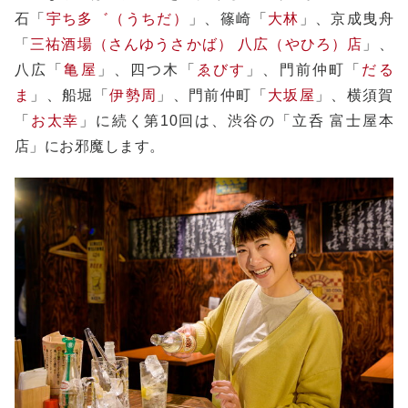
石「
宇ち多゛（うちだ）
」、篠崎「
大林
」、京成曳舟
「
三祐酒場（さんゆうさかば） 八広（やひろ）店
」、
八広「
亀屋
」、四つ木「
ゑびす
」、門前仲町「
だる
ま
」、船堀「
伊勢周
」、門前仲町「
大坂屋
」、横須賀
「
お太幸
」に続く第10回は、渋谷の「立呑 富士屋本
店」にお邪魔します。