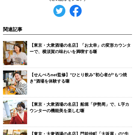
関連記事
【東京・大衆酒場の名店】「お太幸」の変形カウンタ
ーで、横須賀の味わいを満喫する噺
【せんべろnet監修】“ひとり飲み”初心者が“もつ焼
き”酒場を体験する噺
【東京・大衆酒場の名店】船堀「伊勢周」で、L字カ
ウンターの機能美を楽しむ噺
【東京・大衆酒場の名店】門前仲町「大坂屋」の“牛