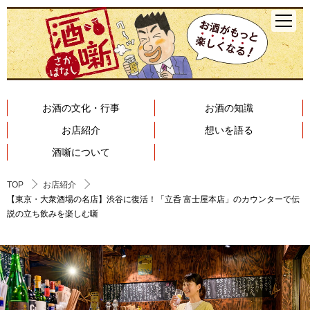
お酒の文化・行事
お酒の知識
お店紹介
想いを語る
酒噺について
TOP
お店紹介
【東京・大衆酒場の名店】渋谷に復活！「立呑 富士屋本店」のカウンターで伝
説の立ち飲みを楽しむ噺