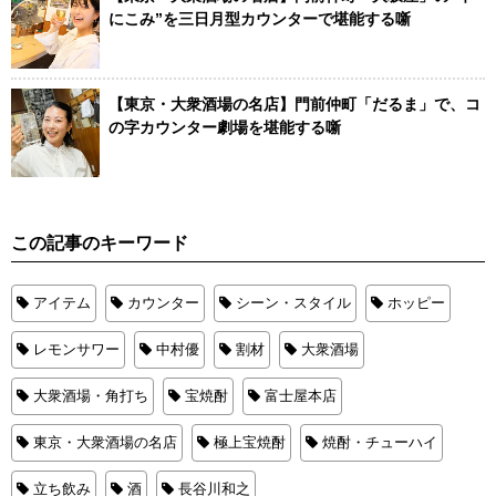
にこみ”を三日月型カウンターで堪能する噺
【東京・大衆酒場の名店】門前仲町「だるま」で、コ
の字カウンター劇場を堪能する噺
この記事のキーワード
アイテム
カウンター
シーン・スタイル
ホッピー
レモンサワー
中村優
割材
大衆酒場
大衆酒場・角打ち
宝焼酎
富士屋本店
東京・大衆酒場の名店
極上宝焼酎
焼酎・チューハイ
立ち飲み
酒
長谷川和之