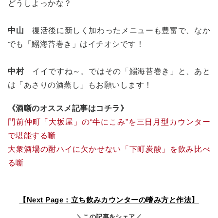
どうしよっかな？
中山
復活後に新しく加わったメニューも豊富で、なか
でも「鰯海苔巻き」はイチオシです！
中村
イイですね～。ではその「鰯海苔巻き」と、あと
は「あさりの酒蒸し」もお願いします！
《酒噺のオススメ記事はコチラ》
門前仲町「大坂屋」の“牛にこみ”を三日月型カウンター
で堪能する噺
大衆酒場の酎ハイに欠かせない「下町炭酸」を飲み比べ
る噺
【Next Page：立ち飲みカウンターの嗜み方と作法】
＼この記事をシェア／