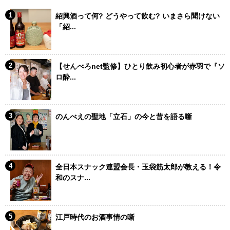
紹興酒って何? どうやって飲む? いまさら聞けない
「紹...
【せんべろnet監修】ひとり飲み初心者が赤羽で『ソ
ロ酔...
のんべえの聖地「立石」の今と昔を語る噺
全日本スナック連盟会長・玉袋筋太郎が教える！令
和のスナ...
江戸時代のお酒事情の噺