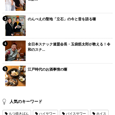
のんべえの聖地「立石」の今と昔を語る噺
全日本スナック連盟会長・玉袋筋太郎が教える！令
和のスナ...
江戸時代のお酒事情の噺
人気のキーワード
もつ焼きばん
ハイサワー
バイスサワー
ホイス