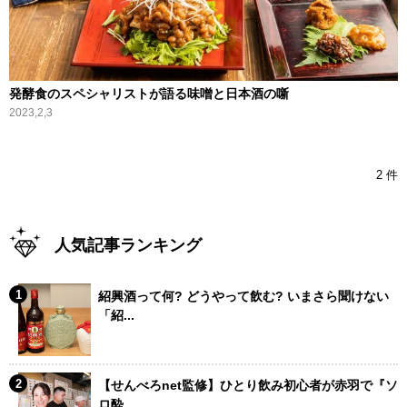
発酵食のスペシャリストが語る味噌と日本酒の噺
2023,2,3
2 件
人気記事ランキング
紹興酒って何? どうやって飲む? いまさら聞けない
「紹...
【せんべろnet監修】ひとり飲み初心者が赤羽で『ソ
ロ酔...