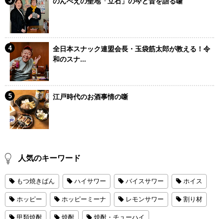
のんべえの聖地「立石」の今と昔を語る噺
全日本スナック連盟会長・玉袋筋太郎が教える！令
和のスナ...
江戸時代のお酒事情の噺
人気のキーワード
もつ焼きばん
ハイサワー
バイスサワー
ホイス
ホッピー
ホッピーミーナ
レモンサワー
割り材
甲類焼酎
焼酎
焼酎・チューハイ