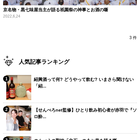
京名物・黒七味屋当主が語る祇園祭の神事とお酒の噺
2022,6,24
3 件
人気記事ランキング
紹興酒って何? どうやって飲む? いまさら聞けない
「紹...
【せんべろnet監修】ひとり飲み初心者が赤羽で『ソ
ロ酔...