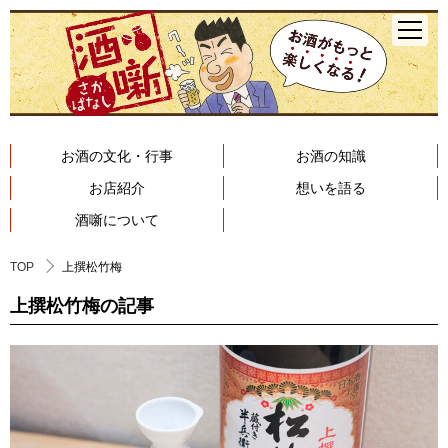
お酒の文化・行事
お酒の知識
お店紹介
想いを語る
酒噺について
TOP
上撰松竹梅
上撰松竹梅の記事