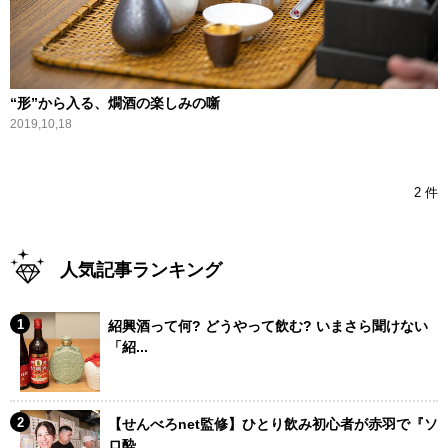
“形”から入る、燗酒の楽しみの噺
2019,10,18
2 件
人気記事ランキング
紹興酒って何? どうやって飲む? いまさら聞けない
「紹...
【せんべろnet監修】ひとり飲み初心者が赤羽で『ソ
ロ酔...