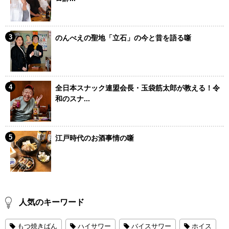
のんべえの聖地「立石」の今と昔を語る噺
全日本スナック連盟会長・玉袋筋太郎が教える！令
和のスナ...
江戸時代のお酒事情の噺
人気のキーワード
もつ焼きばん
ハイサワー
バイスサワー
ホイス