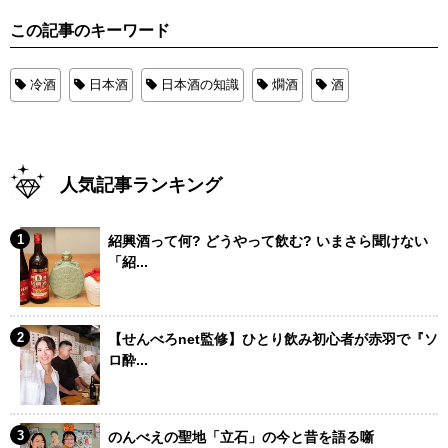
この記事のキーワード
冷酒
日本酒
日本酒の知識
燗酒
酒
人気記事ランキング
紹興酒って何? どうやって飲む? いまさら聞けない
「紹...
【せんべろnet監修】ひとり飲み初心者が赤羽で『ソ
ロ酔...
のんべえの聖地「立石」の今と昔を語る噺