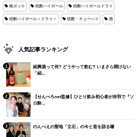
根ボッケ
焼酎ハイボール
焼酎ハイボールドライ
焼酎ハイボール＜ドライ＞
焼酎・チューハイ
酒
人気記事ランキング
紹興酒って何? どうやって飲む? いまさら聞けない
「紹...
【せんべろnet監修】ひとり飲み初心者が赤羽で『ソ
ロ酔...
のんべえの聖地「立石」の今と昔を語る噺