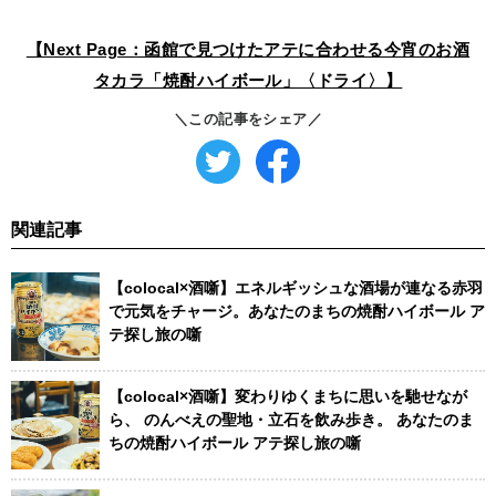
【Next Page：函館で見つけたアテに合わせる今宵のお酒
タカラ「焼酎ハイボール」〈ドライ〉】
＼この記事をシェア／
関連記事
【colocal×酒噺】エネルギッシュな酒場が連なる赤羽
で元気をチャージ。あなたのまちの焼酎ハイボール ア
テ探し旅の噺
【colocal×酒噺】変わりゆくまちに思いを馳せなが
ら、 のんべえの聖地・立石を飲み歩き。 あなたのま
ちの焼酎ハイボール アテ探し旅の噺