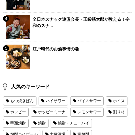
全日本スナック連盟会長・玉袋筋太郎が教える！令
和のスナ...
江戸時代のお酒事情の噺
人気のキーワード
もつ焼きばん
ハイサワー
バイスサワー
ホイス
ホッピー
ホッピーミーナ
レモンサワー
割り材
甲類焼酎
焼酎
焼酎・チューハイ
焼酎ハイボール
大衆酒場
宝焼酎