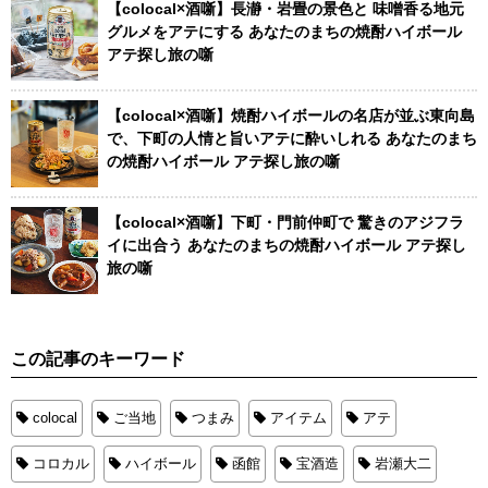
【colocal×酒噺】長瀞・岩畳の景色と 味噌香る地元
グルメをアテにする あなたのまちの焼酎ハイボール
アテ探し旅の噺
【colocal×酒噺】焼酎ハイボールの名店が並ぶ東向島
で、下町の人情と旨いアテに酔いしれる あなたのまち
の焼酎ハイボール アテ探し旅の噺
【colocal×酒噺】下町・門前仲町で 驚きのアジフラ
イに出合う あなたのまちの焼酎ハイボール アテ探し
旅の噺
この記事のキーワード
colocal
ご当地
つまみ
アイテム
アテ
コロカル
ハイボール
函館
宝酒造
岩瀬大二