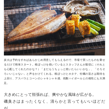
炭火は予約をすればあらかじめ用意してもらえるので、市場で買ったものを乗せ
るだけで簡単スタート。根ぼっけを焼いているとスタッフさんが親切に（それと
も心配してくれたのかな？）「まだもうちょっと焼いたらいいかな」、「そろそ
ろいいじゃない」と声をかけてくれる。根ぼっけとホタテ、牡蠣の旨さは期待を
上回り、アスパラとコーンのシャキシャキ感、焼酎ハイボールとの相性にも大満
足。
大きめにとって頬張れば、爽やかな風味が広がる。
磯臭さはまったくなく、清らかと言ってもいいほどだ
が、