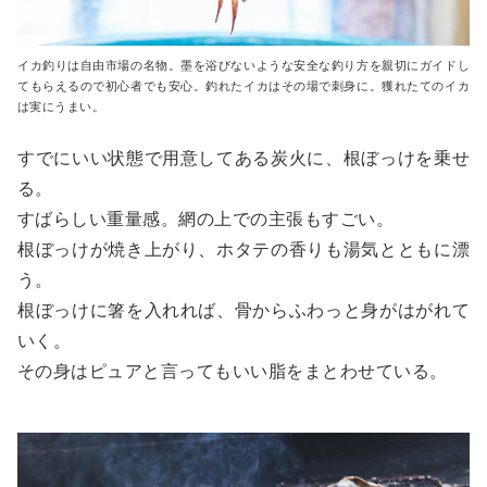
イカ釣りは自由市場の名物。墨を浴びないような安全な釣り方を親切にガイドし
てもらえるので初心者でも安心。釣れたイカはその場で刺身に。獲れたてのイカ
は実にうまい。
すでにいい状態で用意してある炭火に、根ぼっけを乗せ
る。
すばらしい重量感。網の上での主張もすごい。
根ぼっけが焼き上がり、ホタテの香りも湯気とともに漂
う。
根ぼっけに箸を入れれば、骨からふわっと身がはがれて
いく。
その身はピュアと言ってもいい脂をまとわせている。