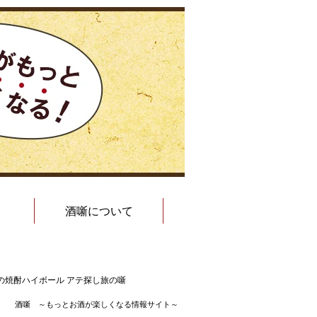
酒噺について
ちの焼酎ハイボール アテ探し旅の噺
酒噺 ～もっとお酒が楽しくなる情報サイト～