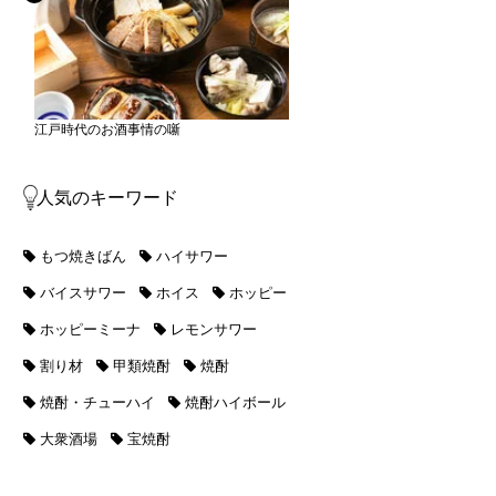
江戸時代のお酒事情の噺
人気のキーワード
もつ焼きばん
ハイサワー
バイスサワー
ホイス
ホッピー
ホッピーミーナ
レモンサワー
割り材
甲類焼酎
焼酎
焼酎・チューハイ
焼酎ハイボール
大衆酒場
宝焼酎