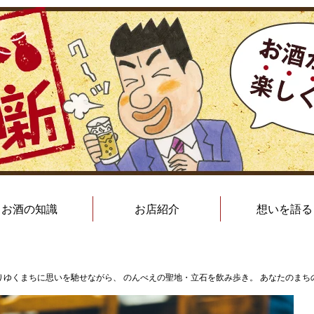
お酒の知識
お店紹介
想いを語る
】変わりゆくまちに思いを馳せながら、 のんべえの聖地・立石を飲み歩き。 あなたのま