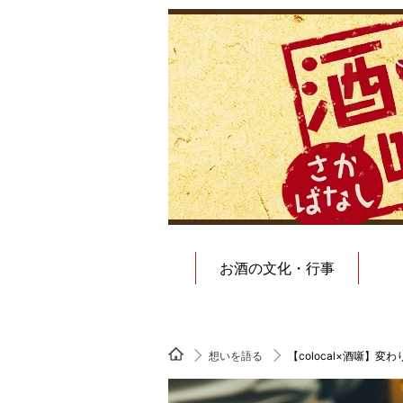
お酒の文化・行事
想いを語る
【colocal×酒噺