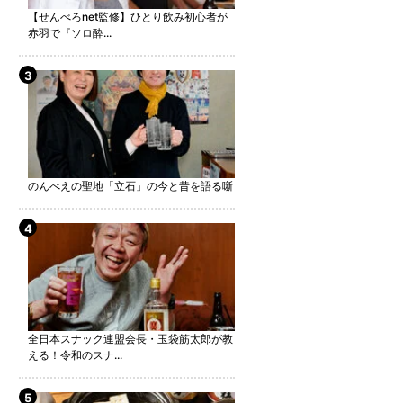
【せんべろnet監修】ひとり飲み初心者が
赤羽で『ソロ酔...
のんべえの聖地「立石」の今と昔を語る噺
全日本スナック連盟会長・玉袋筋太郎が教
える！令和のスナ...