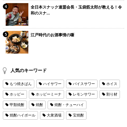
全日本スナック連盟会長・玉袋筋太郎が教える！令
和のスナ...
江戸時代のお酒事情の噺
人気のキーワード
もつ焼きばん
ハイサワー
バイスサワー
ホイス
ホッピー
ホッピーミーナ
レモンサワー
割り材
甲類焼酎
焼酎
焼酎・チューハイ
焼酎ハイボール
大衆酒場
宝焼酎