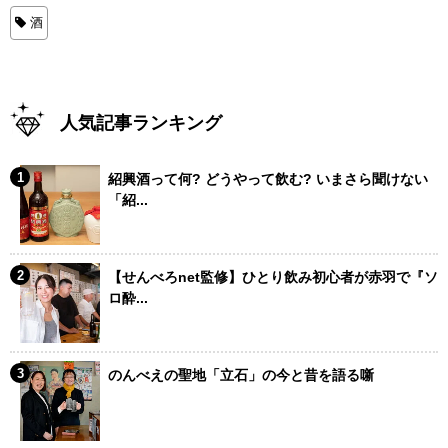
酒
人気記事ランキング
紹興酒って何? どうやって飲む? いまさら聞けない
「紹...
【せんべろnet監修】ひとり飲み初心者が赤羽で『ソ
ロ酔...
のんべえの聖地「立石」の今と昔を語る噺