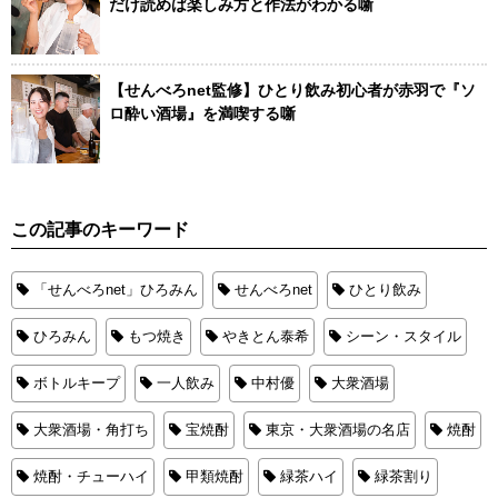
だけ読めば楽しみ方と作法がわかる噺
【せんべろnet監修】ひとり飲み初心者が赤羽で『ソ
ロ酔い酒場』を満喫する噺
この記事のキーワード
「せんべろnet」ひろみん
せんべろnet
ひとり飲み
ひろみん
もつ焼き
やきとん泰希
シーン・スタイル
ボトルキープ
一人飲み
中村優
大衆酒場
大衆酒場・角打ち
宝焼酎
東京・大衆酒場の名店
焼酎
焼酎・チューハイ
甲類焼酎
緑茶ハイ
緑茶割り